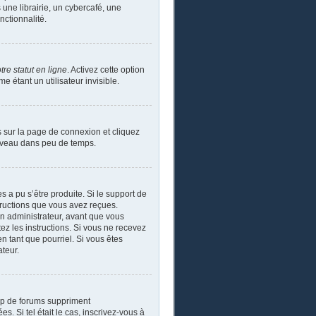
ne librairie, un cybercafé, une
nctionnalité.
re statut en ligne
. Activez cette option
étant un utilisateur invisible.
s sur la page de connexion et cliquez
ouveau dans peu de temps.
s a pu s’être produite. Si le support de
tructions que vous avez reçues.
un administrateur, avant que vous
tez les instructions. Si vous ne recevez
n tant que pourriel. Si vous êtes
ateur.
up de forums suppriment
s. Si tel était le cas, inscrivez-vous à