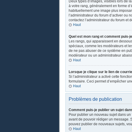
Deux types d’images, visibles lors de l
à votre rang, généralement en forme d’ét
habituellement une image plus imposant
l’administrateur du forum d’activer ou n
contactez l’administrateur du forum et d
Haut
Quel est mon rang et comment puis-je 
Les rangs, qui apparaissent en dessous d
spéciaux, comme les modérateurs et les 
de ne pas abuser de ce système en publ
modérateur ou un administrateur abais
Haut
Lorsque je clique sur le lien de courri
Si l’administrateur a activé cette fonctio
formulaire. Ceci permet d’empêcher une
Haut
Problèmes de publication
Comment puis-je publier un sujet dan
Pour publier un nouveau sujet dans un fo
avant de pouvoir rédiger un message. Su
pouvez publier de nouveaux sujets, vou
Haut