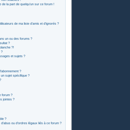
le de la part de quelqu’un sur ce forum !
lisateurs de ma liste d’amis et d’ignorés ?
ans un ou des forums ?
ultat ?
blanche ?!
 ?
sages et sujets ?
t l’abonnement ?
un sujet spécifique ?
?
e forum ?
 jointes ?
ble ?
 d’abus ou d’ordres légaux liés à ce forum ?