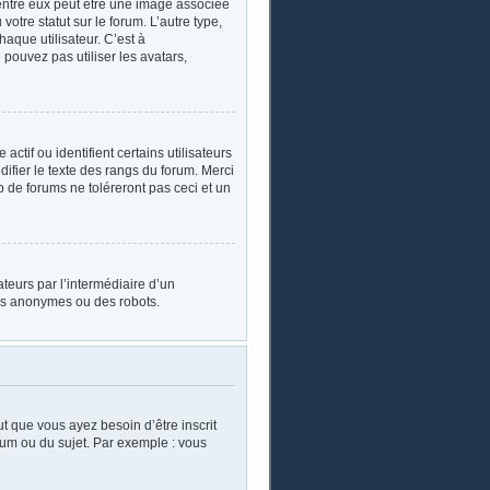
’entre eux peut être une image associée
otre statut sur le forum. L’autre type,
aque utilisateur. C’est à
 pouvez pas utiliser les avatars,
tif ou identifient certains utilisateurs
ifier le texte des rangs du forum. Merci
de forums ne toléreront pas ceci et un
sateurs par l’intermédiaire d’un
urs anonymes ou des robots.
ut que vous ayez besoin d’être inscrit
rum ou du sujet. Par exemple : vous