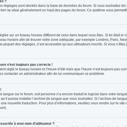
es ?
s vos réglages sont stockés dans la base de données du forum. Si vous souhaitez les
ce lien se situe généralement en haut des pages du forum. Ce système vous permettr
 réglée sur un fuseau horaire différent de celui dans lequel vous êtes. Si tel était l
 fuseau horaire afin de trouver votre zone adéquate, par exemple Londres, Paris, New 
plupart des réglages, n’est accessible qu’aux utilisateurs inscrits. Si vous n’êtes pa
eure n’est toujours pas correcte !
ment réglé le fuseau horaire et l’heure d’été mais que l’heure n’est toujours pas corr
llez contacter un administrateur afin de lui communiquer ce problème.
!
otre langue sur le forum, soit personne n’a encore traduit le logiciel dans votre la
 qu’il puisse installer l’archive de langue que vous souhaitez. Si l’archive de langu
ne nouvelle traduction. Pour plus d’informations, veuillez vous rendre sur le site o
rum).
ssociée à mon nom d’utilisateur ?