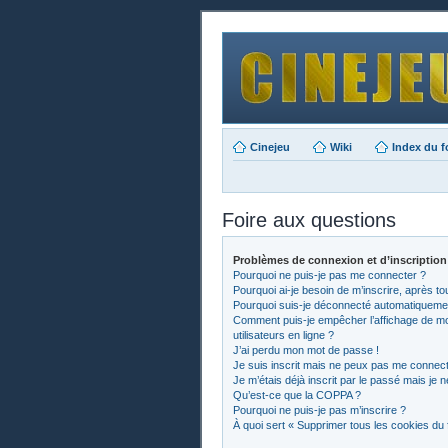
Cinejeu
Wiki
Index du 
Foire aux questions
Problèmes de connexion et d’inscription
Pourquoi ne puis-je pas me connecter ?
Pourquoi ai-je besoin de m’inscrire, après to
Pourquoi suis-je déconnecté automatiqueme
Comment puis-je empêcher l’affichage de mon 
utilisateurs en ligne ?
J’ai perdu mon mot de passe !
Je suis inscrit mais ne peux pas me connect
Je m’étais déjà inscrit par le passé mais je
Qu’est-ce que la COPPA ?
Pourquoi ne puis-je pas m’inscrire ?
À quoi sert « Supprimer tous les cookies du