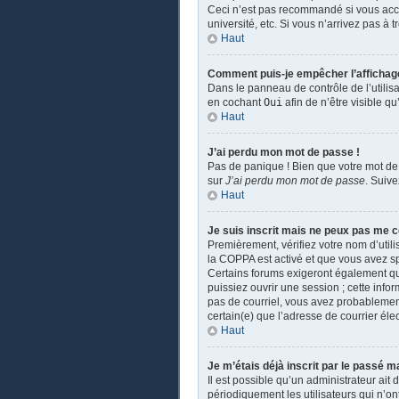
Ceci n’est pas recommandé si vous accé
université, etc. Si vous n’arrivez pas à 
Haut
Comment puis-je empêcher l’affichage d
Dans le panneau de contrôle de l’utilis
en cochant
Oui
afin de n’être visible 
Haut
J’ai perdu mon mot de passe !
Pas de panique ! Bien que votre mot de 
sur
J’ai perdu mon mot de passe
. Suiv
Haut
Je suis inscrit mais ne peux pas me c
Premièrement, vérifiez votre nom d’utili
la COPPA est activé et que vous avez sp
Certains forums exigeront également que
puissiez ouvrir une session ; cette infor
pas de courriel, vous avez probablement 
certain(e) que l’adresse de courrier éle
Haut
Je m’étais déjà inscrit par le passé 
Il est possible qu’un administrateur a
périodiquement les utilisateurs qui n’ont