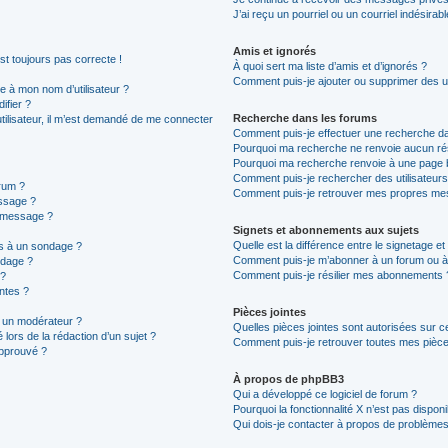
J’ai reçu un pourriel ou un courriel indésirab
Amis et ignorés
est toujours pas correcte !
À quoi sert ma liste d’amis et d’ignorés ?
Comment puis-je ajouter ou supprimer des uti
 à mon nom d’utilisateur ?
ifier ?
Recherche dans les forums
 utilisateur, il m’est demandé de me connecter
Comment puis-je effectuer une recherche d
Pourquoi ma recherche ne renvoie aucun rés
Pourquoi ma recherche renvoie à une page 
Comment puis-je rechercher des utilisateurs
rum ?
Comment puis-je retrouver mes propres mes
ssage ?
n message ?
Signets et abonnements aux sujets
Quelle est la différence entre le signetage e
ns à un sondage ?
Comment puis-je m’abonner à un forum ou à 
ndage ?
Comment puis-je résilier mes abonnements 
 ?
intes ?
Pièces jointes
 un modérateur ?
Quelles pièces jointes sont autorisées sur c
 lors de la rédaction d’un sujet ?
Comment puis-je retrouver toutes mes pièces
approuvé ?
À propos de phpBB3
Qui a développé ce logiciel de forum ?
Pourquoi la fonctionnalité X n’est pas disponi
Qui dois-je contacter à propos de problèmes