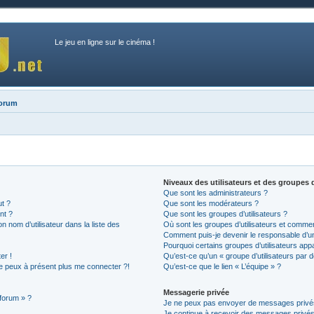
Le jeu en ligne sur le cinéma !
forum
Niveaux des utilisateurs et des groupes d
Que sont les administrateurs ?
ut ?
Que sont les modérateurs ?
nt ?
Que sont les groupes d’utilisateurs ?
nom d’utilisateur dans la liste des
Où sont les groupes d’utilisateurs et commen
Comment puis-je devenir le responsable d’un 
Pourquoi certains groupes d’utilisateurs app
er !
Qu’est-ce qu’un « groupe d’utilisateurs par d
 ne peux à présent plus me connecter ?!
Qu’est-ce que le lien « L’équipe » ?
Messagerie privée
 forum » ?
Je ne peux pas envoyer de messages privé
Je continue à recevoir des messages privés n