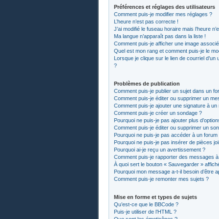
Préférences et réglages des utilisateurs
Comment puis-je modifier mes réglages ?
L’heure n’est pas correcte !
J’ai modifié le fuseau horaire mais l’heure n’
Ma langue n’apparaît pas dans la liste !
Comment puis-je afficher une image associée
Quel est mon rang et comment puis-je le mod
Lorsque je clique sur le lien de courriel d’un
?
Problèmes de publication
Comment puis-je publier un sujet dans un fo
Comment puis-je éditer ou supprimer un me
Comment puis-je ajouter une signature à u
Comment puis-je créer un sondage ?
Pourquoi ne puis-je pas ajouter plus d’optio
Comment puis-je éditer ou supprimer un so
Pourquoi ne puis-je pas accéder à un forum
Pourquoi ne puis-je pas insérer de pièces jo
Pourquoi ai-je reçu un avertissement ?
Comment puis-je rapporter des messages à
À quoi sert le bouton « Sauvegarder » affiché
Pourquoi mon message a-t-il besoin d’être 
Comment puis-je remonter mes sujets ?
Mise en forme et types de sujets
Qu’est-ce que le BBCode ?
Puis-je utiliser de l’HTML ?