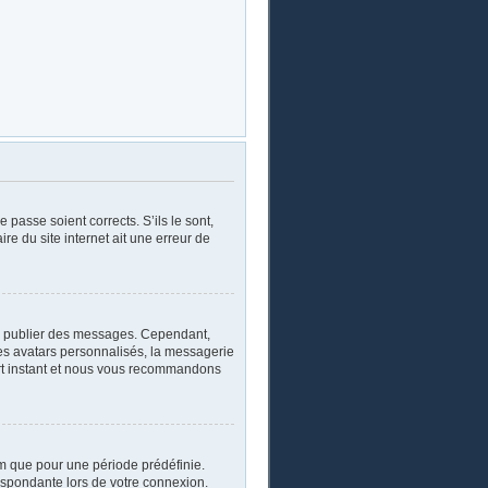
 passe soient corrects. S’ils le sont,
re du site internet ait une erreur de
oir publier des messages. Cependant,
les avatars personnalisés, la messagerie
ourt instant et nous vous recommandons
m que pour une période prédéfinie.
respondante lors de votre connexion.