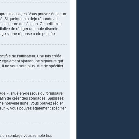
ropres messages. Vous pouvez éditer un
ié. Si quelqu’un a déjà répondu au
 l’heure de l’édition. Ce petit texte
itiative de rédiger une note discrète
sage si une réponse a été publiée.
rôle de l’utilisateur. Une fois créée,
ez également ajouter une signature qui
il ne vous sera plus utile de spécifier
age », situé en-dessous du formulaire
s afin de créer des sondages. Saisissez
ne nouvelle ligne. Vous pouvez régler
ateur ». Vous pouvez également spécifier
r à un sondage vous semble trop