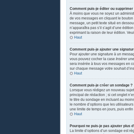
Comment puis-je éditer ou supprime
À moins que vous ne soyez un administ
de vos messages en cliquant le bouton a
message, un petit texte situé en dessou
n’apparaîtra pas s’il s’agit d’une éditio
exprimant la raison de leur édition. Ve
Haut
Comment puis-je ajouter une signatu
Pour ajouter une signature à un message
vous pouvez cocher la case
Insérer une
sera insérée à tous vos messages en coch
sur chaque message votre souhait d’insé
Haut
Comment puis-je créer un sondage ?
Lorsque vous rédigez un nouveau sujet o
principal de rédaction ; si cet onglet n
le titre du sondage en incluant au moi
le nombre d’options que les utilisateurs
une limite de temps en jours, puis enfin 
Haut
Pourquoi ne puis-je pas ajouter plus 
La limite d’options d’un sondage est ré