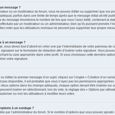
r un message ?
rateur ou un modérateur du forum, vous ne pouvez éditer ou supprimer que vos p
déquat, parfois dans une limite de temps après que le message initial ait été publ
s du message énumèrera le nombre de fois que vous l’avez édité, contenant la date et
n effectuée par un modérateur ou un administrateur, bien qu’ils puissent prendre l’in
uillez noter que les utilisateurs normaux ne peuvent pas supprimer leur propre mes
re à un message ?
, vous devez tout d’abord en créer une par l’intermédiaire de votre panneau de cont
 signature
sur le formulaire de rédaction afin d’insérer votre signature. Vous pouv
ant la case appropriée dans votre profil. Si vous choisissez cette dernière option, 
rer votre signature.
u éditez le premier message d’un sujet, cliquez sur l’onglet « Création d’un sond
’est pas disponible, il est probable que vous n’ayez pas les permissions appropriée
ns deux options dans les champs adéquats, chaque option devant être insérée sur u
 peuvent insérer en sélectionnant, lors du vote, le réglage des « Options par utilis
autoriser ou non les utilisateurs à modifier leurs votes.
d’options à un sondage ?
glée par l’administrateur du forum. Si le nombre d’options que vous pouvez ajoute