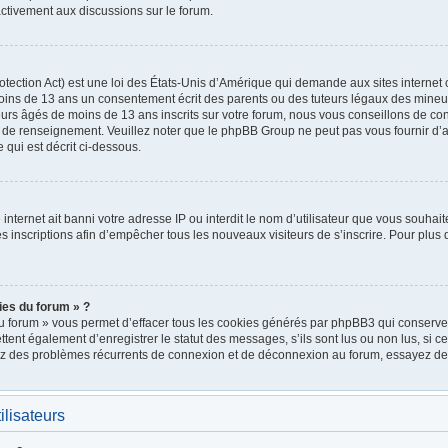
ctivement aux discussions sur le forum.
ection Act) est une loi des États-Unis d’Amérique qui demande aux sites internet 
oins de 13 ans un consentement écrit des parents ou des tuteurs légaux des mineu
urs âgés de moins de 13 ans inscrits sur votre forum, nous vous conseillons de cont
e de renseignement. Veuillez noter que le phpBB Group ne peut pas vous fournir d’a
 qui est décrit ci-dessous.
e internet ait banni votre adresse IP ou interdit le nom d’utilisateur que vous souhait
 inscriptions afin d’empêcher tous les nouveaux visiteurs de s’inscrire. Pour plus d
ies du forum » ?
u forum » vous permet d’effacer tous les cookies générés par phpBB3 qui conservent
nt également d’enregistrer le statut des messages, s’ils sont lus ou non lus, si cett
rez des problèmes récurrents de connexion et de déconnexion au forum, essayez de
ilisateurs