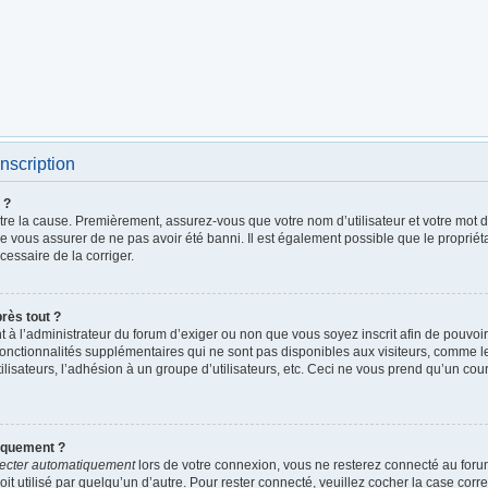
nscription
 ?
être la cause. Premièrement, assurez-vous que votre nom d’utilisateur et votre mot de
de vous assurer de ne pas avoir été banni. Il est également possible que le propriétai
écessaire de la corriger.
près tout ?
ent à l’administrateur du forum d’exiger ou non que vous soyez inscrit afin de pouv
fonctionnalités supplémentaires qui ne sont pas disponibles aux visiteurs, comme 
utilisateurs, l’adhésion à un groupe d’utilisateurs, etc. Ceci ne vous prend qu’un c
iquement ?
ecter automatiquement
lors de votre connexion, vous ne resterez connecté au foru
it utilisé par quelqu’un d’autre. Pour rester connecté, veuillez cocher la case cor