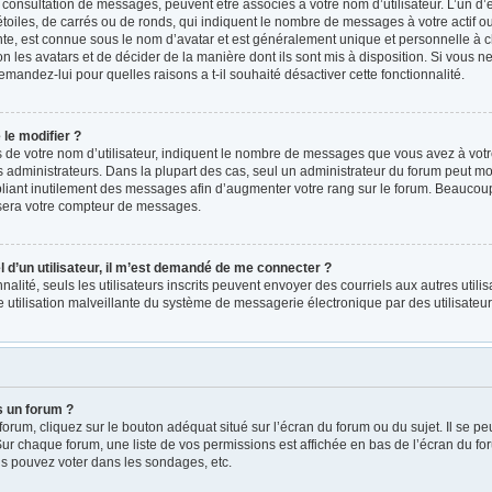
a consultation de messages, peuvent être associés à votre nom d’utilisateur. L’un d
oiles, de carrés ou de ronds, qui indiquent le nombre de messages à votre actif ou v
e, est connue sous le nom d’avatar et est généralement unique et personnelle à ch
on les avatars et de décider de la manière dont ils sont mis à disposition. Si vous ne
emandez-lui pour quelles raisons a t-il souhaité désactiver cette fonctionnalité.
le modifier ?
e votre nom d’utilisateur, indiquent le nombre de messages que vous avez à votre ac
administrateurs. Dans la plupart des cas, seul un administrateur du forum peut mod
iant inutilement des messages afin d’augmenter votre rang sur le forum. Beaucoup 
sera votre compteur de messages.
el d’un utilisateur, il m’est demandé de me connecter ?
nnalité, seuls les utilisateurs inscrits peuvent envoyer des courriels aux autres utili
 utilisation malveillante du système de messagerie électronique par des utilisate
s un forum ?
rum, cliquez sur le bouton adéquat situé sur l’écran du forum ou du sujet. Il se pe
r chaque forum, une liste de vos permissions est affichée en bas de l’écran du fo
s pouvez voter dans les sondages, etc.