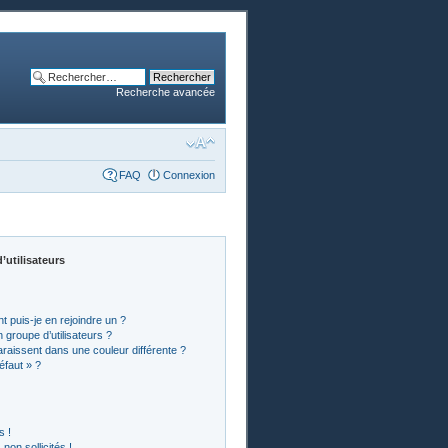
Recherche avancée
FAQ
Connexion
’utilisateurs
t puis-je en rejoindre un ?
groupe d’utilisateurs ?
araissent dans une couleur différente ?
éfaut » ?
s !
on sollicités !