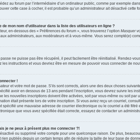
dez au forum par l’intermédiaire d’un ordinateur public, comme par exemple dans u
trouver cette case à cocher, il est probable qu’un administrateur ait désactivé cette fo
e mon nom d’utilisateur dans la liste des utilisateurs en ligne ?
ateur, en-dessous des « Préférences du forum », vous trouverez l’option
Masquer vot
qu’aux administrateurs, aux modérateurs et à vous-même. Vous serez compté(e) comme 
passe ne puisse pas être récupéré, il peut facilement être réinitialisé. Rendez-vou
ez les instructions et vous devriez être en mesure de pouvoir vous connecter de n
onnecter !
sateur et votre mot de passe. S’ils sont corrects, alors une des deux choses suivante
écifié avoir en dessous de 13 ans pendant l’inscription, vous devrez suivre les ins
 les nouvelles inscriptions doivent être activées, soit par vous-même ou soit par 
mation était présente lors de votre inscription. Si vous aviez reçu un courriel, consul
spécifié une mauvaise adresse de courrier électronique ou le courriel a été filtré e
ctronique que vous avez spécifiée était correcte, essayez de contacter un administr
mais je ne peux à présent plus me connecter ?!
it désactivé ou supprimé votre compte pour une quelconque raison. De plus, beauco
 rien publiés depuis un certain temps afin de réduire la taille de leur base de donnée