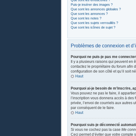
Que sont les émoticônes ?
Puis-je insérer des images ?
Que sont les annonces globales ?
Que sont les annonces ?
Que sont les notes ?
Que sont les sujets verrouillés ?
Que sont les icônes de sujet ?
Problèmes de connexion et d’i
Pourquoi ne puis-je pas me connecter
Il y a plusieurs raisons qui peuvent en 
contactez le propriétaire du forum afin 
configuration de son côté et qu’il soit n
Haut
Pourquoi ai-je besoin de m’inscrire, a
Vous pouvez ne pas le faire, il apparti
l’inscription vous donnera accès à des 
privée, l’envoi de courriels aux autres 
par conséquent de le faire.
Haut
Pourquoi suis-je déconnecté automat
Si vous ne cochez pas la case
Me conn
Ceci permet d’éviter que votre compte so