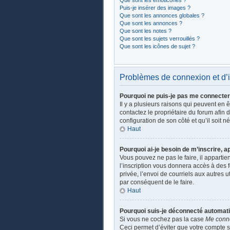
Que sont les émoticônes ?
Puis-je insérer des images ?
Que sont les annonces globales ?
Que sont les annonces ?
Que sont les notes ?
Que sont les sujets verrouillés ?
Que sont les icônes de sujet ?
Problèmes de connexion et d’i
Pourquoi ne puis-je pas me connecter
Il y a plusieurs raisons qui peuvent en 
contactez le propriétaire du forum afin 
configuration de son côté et qu’il soit n
Haut
Pourquoi ai-je besoin de m’inscrire, a
Vous pouvez ne pas le faire, il apparti
l’inscription vous donnera accès à des 
privée, l’envoi de courriels aux autres 
par conséquent de le faire.
Haut
Pourquoi suis-je déconnecté automat
Si vous ne cochez pas la case
Me conn
Ceci permet d’éviter que votre compte so