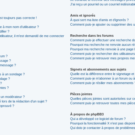
J’ai reçu un pourriel ou un courriel indésirab
Amis et ignorés
est toujours pas correcte !
À quoi sert ma liste d’amis et d’ignorés ?
Comment puis-je ajouter ou supprimer des uti
 à mon nom d’utilisateur ?
ifier ?
Recherche dans les forums
 utilisateur, il m’est demandé de me connecter
Comment puis-je effectuer une recherche d
Pourquoi ma recherche ne renvoie aucun rés
Pourquoi ma recherche renvoie à une page 
Comment puis-je rechercher des utilisateurs
rum ?
Comment puis-je retrouver mes propres mes
ssage ?
n message ?
Signets et abonnements aux sujets
Quelle est la différence entre le signetage e
ns à un sondage ?
Comment puis-je m’abonner à un forum ou à 
ndage ?
Comment puis-je résilier mes abonnements 
 ?
intes ?
Pièces jointes
 un modérateur ?
Quelles pièces jointes sont autorisées sur c
 lors de la rédaction d’un sujet ?
Comment puis-je retrouver toutes mes pièces
approuvé ?
À propos de phpBB3
Qui a développé ce logiciel de forum ?
Pourquoi la fonctionnalité X n’est pas disponi
Qui dois-je contacter à propos de problèmes