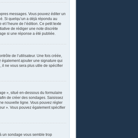
ropres messages. Vous pouvez éditer un
ié. Si quelqu’un a déjà répondu au
 l’heure de l’édition. Ce petit texte
itiative de rédiger une note discrète
sage si une réponse a été publiée.
rôle de l’utilisateur. Une fois créée,
ez également ajouter une signature qui
il ne vous sera plus utile de spécifier
age », situé en-dessous du formulaire
s afin de créer des sondages. Saisissez
ne nouvelle ligne. Vous pouvez régler
ateur ». Vous pouvez également spécifier
r à un sondage vous semble trop