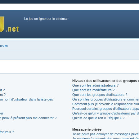
Le jeu en ligne sur le cinéma !
forum
Niveaux des utilisateurs et des groupes d
Que sont les administrateurs ?
ut ?
Que sont les modérateurs ?
nt ?
Que sont les groupes d’utilisateurs ?
nom d’utilisateur dans la liste des
Où sont les groupes d’utilisateurs et commen
Comment puis-je devenir le responsable d’un 
Pourquoi certains groupes d’utilisateurs app
er !
Qu’est-ce qu’un « groupe d’utilisateurs par d
 ne peux à présent plus me connecter ?!
Qu’est-ce que le lien « L’équipe » ?
Messagerie privée
 forum » ?
Je ne peux pas envoyer de messages privé
Je continue à recevoir des messages privés n