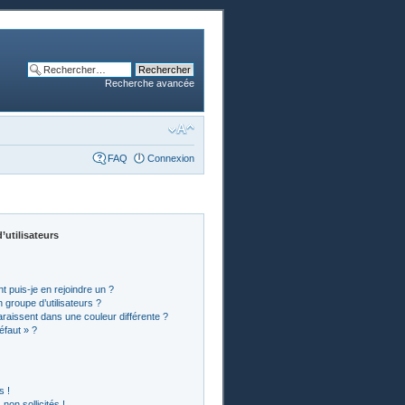
Recherche avancée
FAQ
Connexion
’utilisateurs
t puis-je en rejoindre un ?
groupe d’utilisateurs ?
araissent dans une couleur différente ?
éfaut » ?
s !
on sollicités !