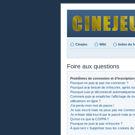
Cinejeu
Wiki
Index du 
Foire aux questions
Problèmes de connexion et d’inscription
Pourquoi ne puis-je pas me connecter ?
Pourquoi ai-je besoin de m’inscrire, après to
Pourquoi suis-je déconnecté automatiqueme
Comment puis-je empêcher l’affichage de mon 
utilisateurs en ligne ?
J’ai perdu mon mot de passe !
Je suis inscrit mais ne peux pas me connect
Je m’étais déjà inscrit par le passé mais je
Qu’est-ce que la COPPA ?
Pourquoi ne puis-je pas m’inscrire ?
À quoi sert « Supprimer tous les cookies du