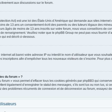
ctivement aux discussions sur le forum.
ection Act) est une loi des États-Unis d’Amérique qui demande aux sites internet 
oins de 13 ans un consentement écrit des parents ou des tuteurs légaux des mineu
urs âgés de moins de 13 ans inscrits sur votre forum, nous vous conseillons de cont
e de renseignement. Veuillez noter que le phpBB Group ne peut pas vous fournir d’a
 qui est décrit ci-dessous.
e internet ait banni votre adresse IP ou interdit le nom d’utilisateur que vous souhait
 inscriptions afin d’empêcher tous les nouveaux visiteurs de s’inscrire. Pour plus d
ies du forum » ?
u forum » vous permet d’effacer tous les cookies générés par phpBB3 qui conservent
nt également d’enregistrer le statut des messages, s’ils sont lus ou non lus, si cett
rez des problèmes récurrents de connexion et de déconnexion au forum, essayez de
ilisateurs