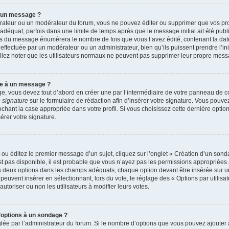
r un message ?
rateur ou un modérateur du forum, vous ne pouvez éditer ou supprimer que vos p
déquat, parfois dans une limite de temps après que le message initial ait été publ
s du message énumèrera le nombre de fois que vous l’avez édité, contenant la date et
n effectuée par un modérateur ou un administrateur, bien qu’ils puissent prendre l’in
uillez noter que les utilisateurs normaux ne peuvent pas supprimer leur propre mes
re à un message ?
, vous devez tout d’abord en créer une par l’intermédiaire de votre panneau de cont
 signature
sur le formulaire de rédaction afin d’insérer votre signature. Vous pouv
ant la case appropriée dans votre profil. Si vous choisissez cette dernière option, 
rer votre signature.
u éditez le premier message d’un sujet, cliquez sur l’onglet « Création d’un sond
’est pas disponible, il est probable que vous n’ayez pas les permissions appropriée
ns deux options dans les champs adéquats, chaque option devant être insérée sur u
 peuvent insérer en sélectionnant, lors du vote, le réglage des « Options par utilis
autoriser ou non les utilisateurs à modifier leurs votes.
d’options à un sondage ?
glée par l’administrateur du forum. Si le nombre d’options que vous pouvez ajoute