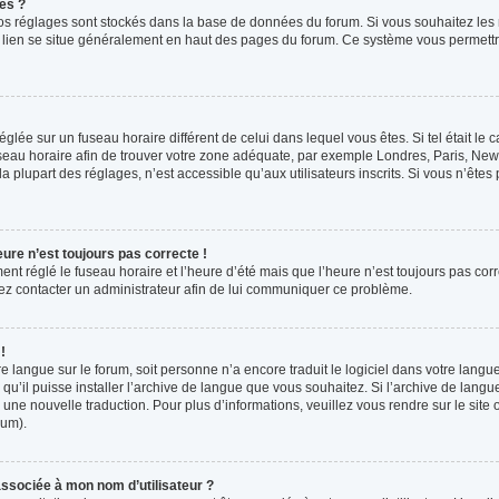
es ?
s vos réglages sont stockés dans la base de données du forum. Si vous souhaitez les
ce lien se situe généralement en haut des pages du forum. Ce système vous permettr
 réglée sur un fuseau horaire différent de celui dans lequel vous êtes. Si tel était l
 fuseau horaire afin de trouver votre zone adéquate, par exemple Londres, Paris, New 
plupart des réglages, n’est accessible qu’aux utilisateurs inscrits. Si vous n’êtes pa
eure n’est toujours pas correcte !
ment réglé le fuseau horaire et l’heure d’été mais que l’heure n’est toujours pas corr
llez contacter un administrateur afin de lui communiquer ce problème.
!
otre langue sur le forum, soit personne n’a encore traduit le logiciel dans votre la
 qu’il puisse installer l’archive de langue que vous souhaitez. Si l’archive de langu
ne nouvelle traduction. Pour plus d’informations, veuillez vous rendre sur le site o
rum).
ssociée à mon nom d’utilisateur ?