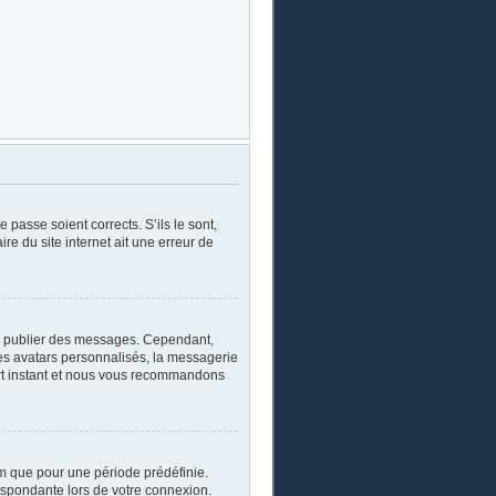
 passe soient corrects. S’ils le sont,
re du site internet ait une erreur de
oir publier des messages. Cependant,
les avatars personnalisés, la messagerie
ourt instant et nous vous recommandons
m que pour une période prédéfinie.
respondante lors de votre connexion.