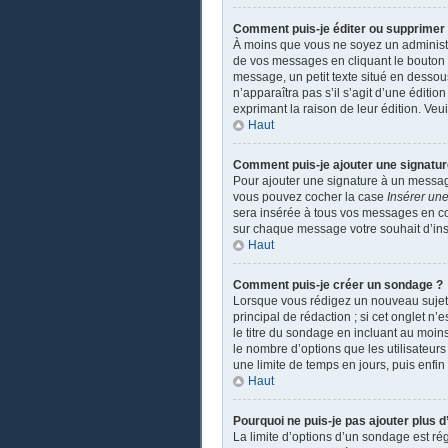
Comment puis-je éditer ou supprime
À moins que vous ne soyez un administ
de vos messages en cliquant le bouton a
message, un petit texte situé en dessou
n’apparaîtra pas s’il s’agit d’une éditio
exprimant la raison de leur édition. Ve
Haut
Comment puis-je ajouter une signatu
Pour ajouter une signature à un message
vous pouvez cocher la case
Insérer une
sera insérée à tous vos messages en coch
sur chaque message votre souhait d’insé
Haut
Comment puis-je créer un sondage ?
Lorsque vous rédigez un nouveau sujet o
principal de rédaction ; si cet onglet n
le titre du sondage en incluant au moi
le nombre d’options que les utilisateurs
une limite de temps en jours, puis enfin 
Haut
Pourquoi ne puis-je pas ajouter plus 
La limite d’options d’un sondage est ré