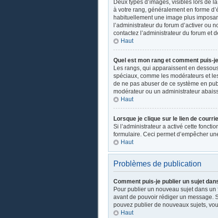
Deux types d’images, visibles lors de l
à votre rang, généralement en forme d’ét
habituellement une image plus imposant
l’administrateur du forum d’activer ou n
contactez l’administrateur du forum et d
Haut
Quel est mon rang et comment puis-je 
Les rangs, qui apparaissent en dessous d
spéciaux, comme les modérateurs et les 
de ne pas abuser de ce système en publ
modérateur ou un administrateur abais
Haut
Lorsque je clique sur le lien de courri
Si l’administrateur a activé cette fonctio
formulaire. Ceci permet d’empêcher une
Haut
Problèmes de publication
Comment puis-je publier un sujet dan
Pour publier un nouveau sujet dans un fo
avant de pouvoir rédiger un message. Su
pouvez publier de nouveaux sujets, vou
Haut