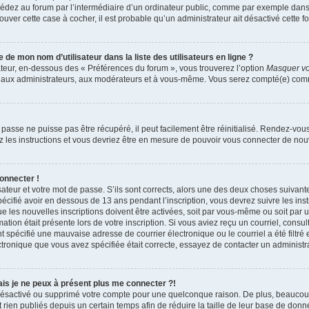
dez au forum par l’intermédiaire d’un ordinateur public, comme par exemple dans u
trouver cette case à cocher, il est probable qu’un administrateur ait désactivé cette fo
e mon nom d’utilisateur dans la liste des utilisateurs en ligne ?
ateur, en-dessous des « Préférences du forum », vous trouverez l’option
Masquer vot
qu’aux administrateurs, aux modérateurs et à vous-même. Vous serez compté(e) comme 
passe ne puisse pas être récupéré, il peut facilement être réinitialisé. Rendez-vou
ez les instructions et vous devriez être en mesure de pouvoir vous connecter de n
onnecter !
sateur et votre mot de passe. S’ils sont corrects, alors une des deux choses suivante
écifié avoir en dessous de 13 ans pendant l’inscription, vous devrez suivre les ins
 les nouvelles inscriptions doivent être activées, soit par vous-même ou soit par 
mation était présente lors de votre inscription. Si vous aviez reçu un courriel, consul
spécifié une mauvaise adresse de courrier électronique ou le courriel a été filtré e
ctronique que vous avez spécifiée était correcte, essayez de contacter un administr
mais je ne peux à présent plus me connecter ?!
it désactivé ou supprimé votre compte pour une quelconque raison. De plus, beauco
 rien publiés depuis un certain temps afin de réduire la taille de leur base de donnée