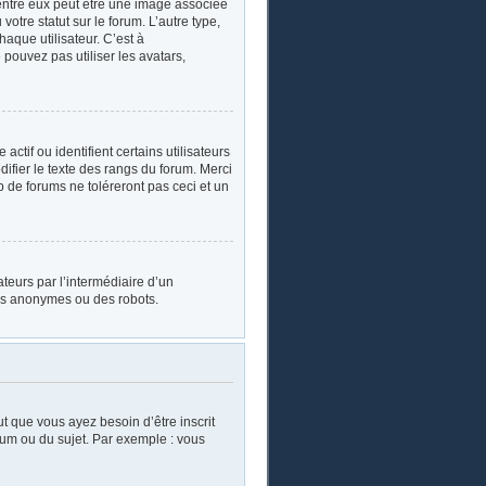
’entre eux peut être une image associée
otre statut sur le forum. L’autre type,
aque utilisateur. C’est à
 pouvez pas utiliser les avatars,
tif ou identifient certains utilisateurs
ifier le texte des rangs du forum. Merci
de forums ne toléreront pas ceci et un
sateurs par l’intermédiaire d’un
urs anonymes ou des robots.
ut que vous ayez besoin d’être inscrit
rum ou du sujet. Par exemple : vous