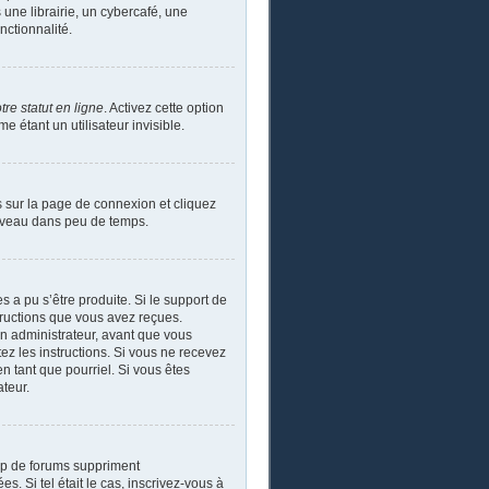
ne librairie, un cybercafé, une
nctionnalité.
re statut en ligne
. Activez cette option
étant un utilisateur invisible.
s sur la page de connexion et cliquez
ouveau dans peu de temps.
s a pu s’être produite. Si le support de
tructions que vous avez reçues.
un administrateur, avant que vous
tez les instructions. Si vous ne recevez
n tant que pourriel. Si vous êtes
ateur.
up de forums suppriment
s. Si tel était le cas, inscrivez-vous à