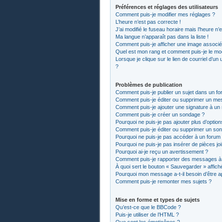
Préférences et réglages des utilisateurs
Comment puis-je modifier mes réglages ?
L’heure n’est pas correcte !
J’ai modifié le fuseau horaire mais l’heure n’
Ma langue n’apparaît pas dans la liste !
Comment puis-je afficher une image associée
Quel est mon rang et comment puis-je le mod
Lorsque je clique sur le lien de courriel d’un
?
Problèmes de publication
Comment puis-je publier un sujet dans un fo
Comment puis-je éditer ou supprimer un me
Comment puis-je ajouter une signature à u
Comment puis-je créer un sondage ?
Pourquoi ne puis-je pas ajouter plus d’optio
Comment puis-je éditer ou supprimer un so
Pourquoi ne puis-je pas accéder à un forum
Pourquoi ne puis-je pas insérer de pièces jo
Pourquoi ai-je reçu un avertissement ?
Comment puis-je rapporter des messages à
À quoi sert le bouton « Sauvegarder » affiché
Pourquoi mon message a-t-il besoin d’être 
Comment puis-je remonter mes sujets ?
Mise en forme et types de sujets
Qu’est-ce que le BBCode ?
Puis-je utiliser de l’HTML ?