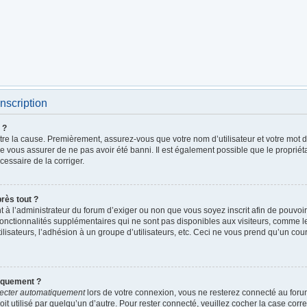
nscription
 ?
être la cause. Premièrement, assurez-vous que votre nom d’utilisateur et votre mot de
de vous assurer de ne pas avoir été banni. Il est également possible que le propriétai
écessaire de la corriger.
près tout ?
ent à l’administrateur du forum d’exiger ou non que vous soyez inscrit afin de pouv
fonctionnalités supplémentaires qui ne sont pas disponibles aux visiteurs, comme 
utilisateurs, l’adhésion à un groupe d’utilisateurs, etc. Ceci ne vous prend qu’un c
iquement ?
ecter automatiquement
lors de votre connexion, vous ne resterez connecté au foru
it utilisé par quelqu’un d’autre. Pour rester connecté, veuillez cocher la case cor