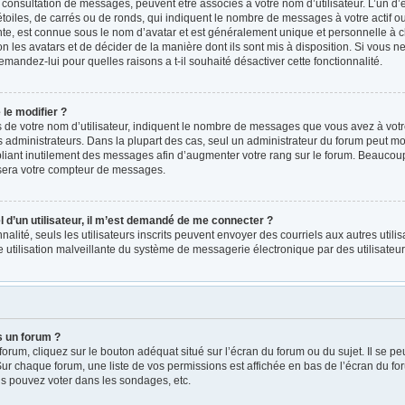
a consultation de messages, peuvent être associés à votre nom d’utilisateur. L’un d
oiles, de carrés ou de ronds, qui indiquent le nombre de messages à votre actif ou v
e, est connue sous le nom d’avatar et est généralement unique et personnelle à ch
on les avatars et de décider de la manière dont ils sont mis à disposition. Si vous ne
emandez-lui pour quelles raisons a t-il souhaité désactiver cette fonctionnalité.
le modifier ?
e votre nom d’utilisateur, indiquent le nombre de messages que vous avez à votre ac
administrateurs. Dans la plupart des cas, seul un administrateur du forum peut mod
iant inutilement des messages afin d’augmenter votre rang sur le forum. Beaucoup 
sera votre compteur de messages.
el d’un utilisateur, il m’est demandé de me connecter ?
nnalité, seuls les utilisateurs inscrits peuvent envoyer des courriels aux autres utili
 utilisation malveillante du système de messagerie électronique par des utilisate
s un forum ?
rum, cliquez sur le bouton adéquat situé sur l’écran du forum ou du sujet. Il se pe
r chaque forum, une liste de vos permissions est affichée en bas de l’écran du fo
s pouvez voter dans les sondages, etc.