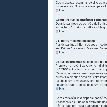
Ceci n’est pas recommandé si vous accé
université, etc. Si vous n’arrivez pas à 
Haut
Comment puis-je empêcher l’affichage d
Dans le panneau de contrôle de l’utilis
en cochant
Oui
afin de n’être visible 
Haut
J’ai perdu mon mot de passe !
Pas de panique ! Bien que votre mot de 
sur
J’ai perdu mon mot de passe
. Suiv
Haut
Je suis inscrit mais ne peux pas me c
Premièrement, vérifiez votre nom d’utili
la COPPA est activé et que vous avez sp
Certains forums exigeront également que
puissiez ouvrir une session ; cette infor
pas de courriel, vous avez probablement 
certain(e) que l’adresse de courrier éle
Haut
Je m’étais déjà inscrit par le passé 
Il est possible qu’un administrateur a
périodiquement les utilisateurs qui n’ont