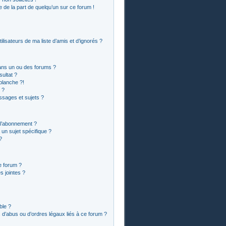
le de la part de quelqu’un sur ce forum !
lisateurs de ma liste d’amis et d’ignorés ?
ans un ou des forums ?
ultat ?
blanche ?!
 ?
sages et sujets ?
t l’abonnement ?
un sujet spécifique ?
?
e forum ?
 jointes ?
ble ?
 d’abus ou d’ordres légaux liés à ce forum ?