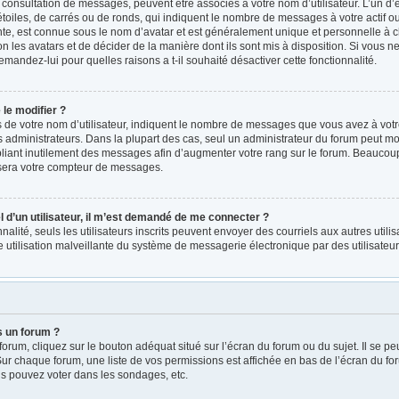
a consultation de messages, peuvent être associés à votre nom d’utilisateur. L’un d
oiles, de carrés ou de ronds, qui indiquent le nombre de messages à votre actif ou v
e, est connue sous le nom d’avatar et est généralement unique et personnelle à ch
on les avatars et de décider de la manière dont ils sont mis à disposition. Si vous ne
emandez-lui pour quelles raisons a t-il souhaité désactiver cette fonctionnalité.
le modifier ?
e votre nom d’utilisateur, indiquent le nombre de messages que vous avez à votre ac
administrateurs. Dans la plupart des cas, seul un administrateur du forum peut mod
iant inutilement des messages afin d’augmenter votre rang sur le forum. Beaucoup 
sera votre compteur de messages.
el d’un utilisateur, il m’est demandé de me connecter ?
nnalité, seuls les utilisateurs inscrits peuvent envoyer des courriels aux autres utili
 utilisation malveillante du système de messagerie électronique par des utilisate
s un forum ?
rum, cliquez sur le bouton adéquat situé sur l’écran du forum ou du sujet. Il se pe
r chaque forum, une liste de vos permissions est affichée en bas de l’écran du fo
s pouvez voter dans les sondages, etc.