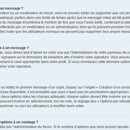
r un message ?
rateur ou un modérateur du forum, vous ne pouvez éditer ou supprimer que vos p
déquat, parfois dans une limite de temps après que le message initial ait été publ
s du message énumèrera le nombre de fois que vous l’avez édité, contenant la date et
n effectuée par un modérateur ou un administrateur, bien qu’ils puissent prendre l’in
uillez noter que les utilisateurs normaux ne peuvent pas supprimer leur propre mes
re à un message ?
, vous devez tout d’abord en créer une par l’intermédiaire de votre panneau de cont
 signature
sur le formulaire de rédaction afin d’insérer votre signature. Vous pouv
ant la case appropriée dans votre profil. Si vous choisissez cette dernière option, 
rer votre signature.
u éditez le premier message d’un sujet, cliquez sur l’onglet « Création d’un sond
’est pas disponible, il est probable que vous n’ayez pas les permissions appropriée
ns deux options dans les champs adéquats, chaque option devant être insérée sur u
 peuvent insérer en sélectionnant, lors du vote, le réglage des « Options par utilis
autoriser ou non les utilisateurs à modifier leurs votes.
d’options à un sondage ?
glée par l’administrateur du forum. Si le nombre d’options que vous pouvez ajoute