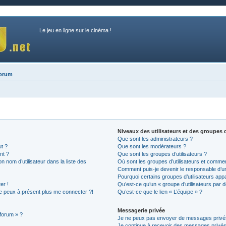
Le jeu en ligne sur le cinéma !
forum
Niveaux des utilisateurs et des groupes d
Que sont les administrateurs ?
ut ?
Que sont les modérateurs ?
nt ?
Que sont les groupes d’utilisateurs ?
nom d’utilisateur dans la liste des
Où sont les groupes d’utilisateurs et commen
Comment puis-je devenir le responsable d’un 
Pourquoi certains groupes d’utilisateurs app
er !
Qu’est-ce qu’un « groupe d’utilisateurs par d
 ne peux à présent plus me connecter ?!
Qu’est-ce que le lien « L’équipe » ?
Messagerie privée
 forum » ?
Je ne peux pas envoyer de messages privé
Je continue à recevoir des messages privés n