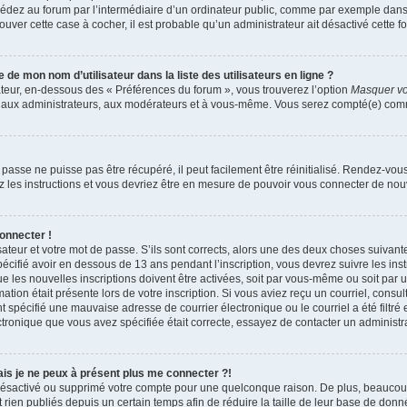
dez au forum par l’intermédiaire d’un ordinateur public, comme par exemple dans u
trouver cette case à cocher, il est probable qu’un administrateur ait désactivé cette fo
e mon nom d’utilisateur dans la liste des utilisateurs en ligne ?
ateur, en-dessous des « Préférences du forum », vous trouverez l’option
Masquer vot
qu’aux administrateurs, aux modérateurs et à vous-même. Vous serez compté(e) comme 
passe ne puisse pas être récupéré, il peut facilement être réinitialisé. Rendez-vou
ez les instructions et vous devriez être en mesure de pouvoir vous connecter de n
onnecter !
sateur et votre mot de passe. S’ils sont corrects, alors une des deux choses suivante
écifié avoir en dessous de 13 ans pendant l’inscription, vous devrez suivre les ins
 les nouvelles inscriptions doivent être activées, soit par vous-même ou soit par 
mation était présente lors de votre inscription. Si vous aviez reçu un courriel, consul
spécifié une mauvaise adresse de courrier électronique ou le courriel a été filtré e
ctronique que vous avez spécifiée était correcte, essayez de contacter un administr
mais je ne peux à présent plus me connecter ?!
it désactivé ou supprimé votre compte pour une quelconque raison. De plus, beauco
 rien publiés depuis un certain temps afin de réduire la taille de leur base de donnée