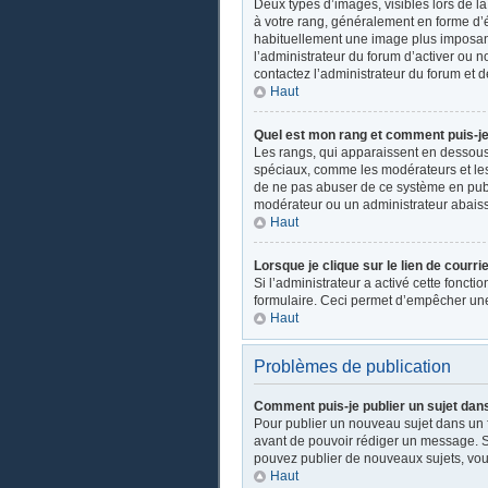
Deux types d’images, visibles lors de l
à votre rang, généralement en forme d’ét
habituellement une image plus imposant
l’administrateur du forum d’activer ou n
contactez l’administrateur du forum et d
Haut
Quel est mon rang et comment puis-je 
Les rangs, qui apparaissent en dessous d
spéciaux, comme les modérateurs et les 
de ne pas abuser de ce système en publ
modérateur ou un administrateur abais
Haut
Lorsque je clique sur le lien de courri
Si l’administrateur a activé cette fonctio
formulaire. Ceci permet d’empêcher une
Haut
Problèmes de publication
Comment puis-je publier un sujet dan
Pour publier un nouveau sujet dans un fo
avant de pouvoir rédiger un message. Su
pouvez publier de nouveaux sujets, vou
Haut