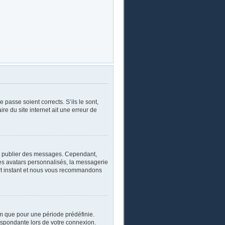
 passe soient corrects. S’ils le sont,
re du site internet ait une erreur de
oir publier des messages. Cependant,
les avatars personnalisés, la messagerie
ourt instant et nous vous recommandons
m que pour une période prédéfinie.
respondante lors de votre connexion.