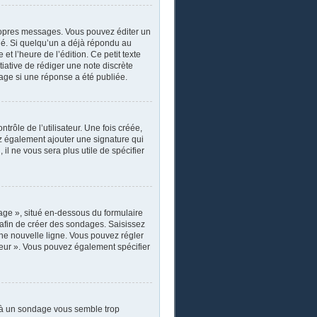
ropres messages. Vous pouvez éditer un
ié. Si quelqu’un a déjà répondu au
 l’heure de l’édition. Ce petit texte
itiative de rédiger une note discrète
sage si une réponse a été publiée.
rôle de l’utilisateur. Une fois créée,
ez également ajouter une signature qui
il ne vous sera plus utile de spécifier
age », situé en-dessous du formulaire
s afin de créer des sondages. Saisissez
ne nouvelle ligne. Vous pouvez régler
ateur ». Vous pouvez également spécifier
r à un sondage vous semble trop