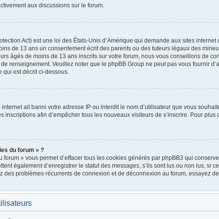
ctivement aux discussions sur le forum.
ection Act) est une loi des États-Unis d’Amérique qui demande aux sites internet 
oins de 13 ans un consentement écrit des parents ou des tuteurs légaux des mineu
urs âgés de moins de 13 ans inscrits sur votre forum, nous vous conseillons de cont
e de renseignement. Veuillez noter que le phpBB Group ne peut pas vous fournir d’a
 qui est décrit ci-dessous.
e internet ait banni votre adresse IP ou interdit le nom d’utilisateur que vous souhait
 inscriptions afin d’empêcher tous les nouveaux visiteurs de s’inscrire. Pour plus d
ies du forum » ?
u forum » vous permet d’effacer tous les cookies générés par phpBB3 qui conservent
nt également d’enregistrer le statut des messages, s’ils sont lus ou non lus, si cett
rez des problèmes récurrents de connexion et de déconnexion au forum, essayez de
ilisateurs