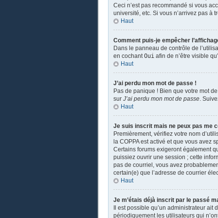
Ceci n’est pas recommandé si vous accé
université, etc. Si vous n’arrivez pas à 
Haut
Comment puis-je empêcher l’affichage d
Dans le panneau de contrôle de l’utilis
en cochant
Oui
afin de n’être visible 
Haut
J’ai perdu mon mot de passe !
Pas de panique ! Bien que votre mot de 
sur
J’ai perdu mon mot de passe
. Suiv
Haut
Je suis inscrit mais ne peux pas me c
Premièrement, vérifiez votre nom d’utili
la COPPA est activé et que vous avez sp
Certains forums exigeront également que
puissiez ouvrir une session ; cette infor
pas de courriel, vous avez probablement 
certain(e) que l’adresse de courrier éle
Haut
Je m’étais déjà inscrit par le passé 
Il est possible qu’un administrateur a
périodiquement les utilisateurs qui n’ont