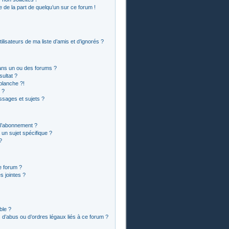
le de la part de quelqu’un sur ce forum !
lisateurs de ma liste d’amis et d’ignorés ?
ans un ou des forums ?
ultat ?
blanche ?!
 ?
sages et sujets ?
t l’abonnement ?
un sujet spécifique ?
?
e forum ?
 jointes ?
ble ?
 d’abus ou d’ordres légaux liés à ce forum ?