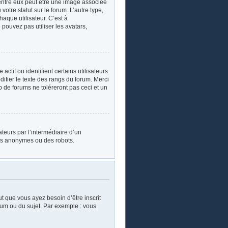
’entre eux peut être une image associée
otre statut sur le forum. L’autre type,
aque utilisateur. C’est à
 pouvez pas utiliser les avatars,
tif ou identifient certains utilisateurs
ifier le texte des rangs du forum. Merci
de forums ne toléreront pas ceci et un
sateurs par l’intermédiaire d’un
urs anonymes ou des robots.
ut que vous ayez besoin d’être inscrit
rum ou du sujet. Par exemple : vous