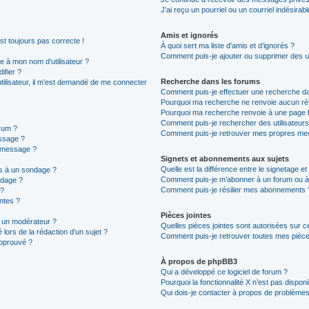
J’ai reçu un pourriel ou un courriel indésirab
Amis et ignorés
est toujours pas correcte !
À quoi sert ma liste d’amis et d’ignorés ?
Comment puis-je ajouter ou supprimer des uti
 à mon nom d’utilisateur ?
ifier ?
Recherche dans les forums
 utilisateur, il m’est demandé de me connecter
Comment puis-je effectuer une recherche d
Pourquoi ma recherche ne renvoie aucun rés
Pourquoi ma recherche renvoie à une page 
Comment puis-je rechercher des utilisateurs
rum ?
Comment puis-je retrouver mes propres mes
ssage ?
n message ?
Signets et abonnements aux sujets
Quelle est la différence entre le signetage e
ns à un sondage ?
Comment puis-je m’abonner à un forum ou à 
ndage ?
Comment puis-je résilier mes abonnements 
 ?
intes ?
Pièces jointes
 un modérateur ?
Quelles pièces jointes sont autorisées sur c
 lors de la rédaction d’un sujet ?
Comment puis-je retrouver toutes mes pièces
approuvé ?
À propos de phpBB3
Qui a développé ce logiciel de forum ?
Pourquoi la fonctionnalité X n’est pas disponi
Qui dois-je contacter à propos de problèmes