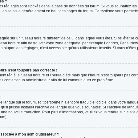
es ?
s vos réglages sont stockés dans la base de données du forum. Si vous souhaitez les
ce lien se situe généralement en haut des pages du forum. Ce système vous permettr
 réglée sur un fuseau horaire différent de celui dans lequel vous êtes. Si tel était l
 fuseau horaire afin de trouver votre zone adéquate, par exemple Londres, Paris, New 
plupart des réglages, n’est accessible qu’aux utilisateurs inscrits. Si vous n’êtes pa
eure n’est toujours pas correcte !
ment réglé le fuseau horaire et l’heure d’été mais que l’heure n’est toujours pas corr
llez contacter un administrateur afin de lui communiquer ce problème.
!
otre langue sur le forum, soit personne n’a encore traduit le logiciel dans votre la
 qu’il puisse installer l’archive de langue que vous souhaitez. Si l’archive de langu
ne nouvelle traduction. Pour plus d’informations, veuillez vous rendre sur le site o
rum).
ssociée à mon nom d’utilisateur ?