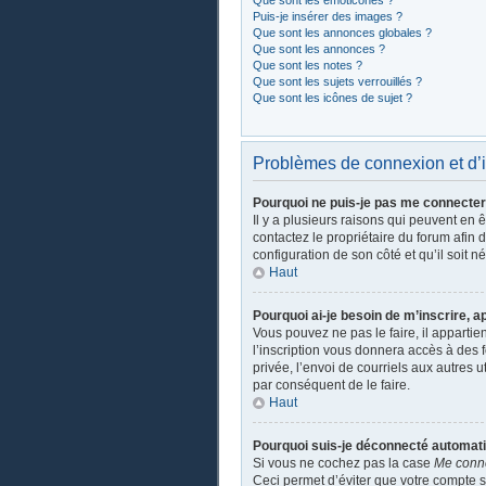
Que sont les émoticônes ?
Puis-je insérer des images ?
Que sont les annonces globales ?
Que sont les annonces ?
Que sont les notes ?
Que sont les sujets verrouillés ?
Que sont les icônes de sujet ?
Problèmes de connexion et d’i
Pourquoi ne puis-je pas me connecter
Il y a plusieurs raisons qui peuvent en 
contactez le propriétaire du forum afin 
configuration de son côté et qu’il soit n
Haut
Pourquoi ai-je besoin de m’inscrire, a
Vous pouvez ne pas le faire, il apparti
l’inscription vous donnera accès à des 
privée, l’envoi de courriels aux autres 
par conséquent de le faire.
Haut
Pourquoi suis-je déconnecté automat
Si vous ne cochez pas la case
Me conn
Ceci permet d’éviter que votre compte so