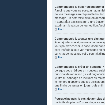
Comment puis-je éditer ou supprime
À moins que vous ne soyez un administ
de vos messages en cliquant le bouton a
message, un petit texte situé en dessou
n’apparaîtra pas s’il s’agit d’une éditio
exprimant la raison de leur édition. Ve
Haut
Comment puis-je ajouter une signatu
Pour ajouter une signature à un message
vous pouvez cocher la case
Insérer une
sera insérée à tous vos messages en coch
sur chaque message votre souhait d’insé
Haut
Comment puis-je créer un sondage ?
Lorsque vous rédigez un nouveau sujet o
principal de rédaction ; si cet onglet n
le titre du sondage en incluant au moi
le nombre d’options que les utilisateurs
une limite de temps en jours, puis enfin 
Haut
Pourquoi ne puis-je pas ajouter plus 
La limite d’options d’un sondage est ré