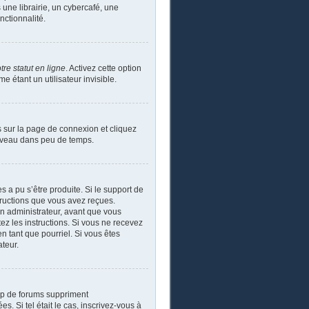
ne librairie, un cybercafé, une
nctionnalité.
re statut en ligne
. Activez cette option
étant un utilisateur invisible.
s sur la page de connexion et cliquez
ouveau dans peu de temps.
s a pu s’être produite. Si le support de
tructions que vous avez reçues.
un administrateur, avant que vous
tez les instructions. Si vous ne recevez
n tant que pourriel. Si vous êtes
ateur.
up de forums suppriment
s. Si tel était le cas, inscrivez-vous à