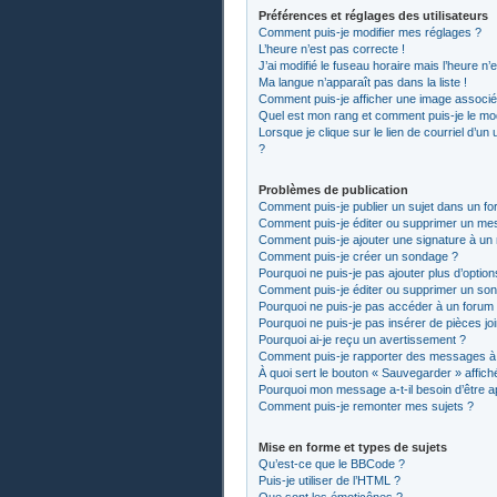
Préférences et réglages des utilisateurs
Comment puis-je modifier mes réglages ?
L’heure n’est pas correcte !
J’ai modifié le fuseau horaire mais l’heure n’
Ma langue n’apparaît pas dans la liste !
Comment puis-je afficher une image associée
Quel est mon rang et comment puis-je le mod
Lorsque je clique sur le lien de courriel d’un
?
Problèmes de publication
Comment puis-je publier un sujet dans un fo
Comment puis-je éditer ou supprimer un me
Comment puis-je ajouter une signature à u
Comment puis-je créer un sondage ?
Pourquoi ne puis-je pas ajouter plus d’optio
Comment puis-je éditer ou supprimer un so
Pourquoi ne puis-je pas accéder à un forum
Pourquoi ne puis-je pas insérer de pièces jo
Pourquoi ai-je reçu un avertissement ?
Comment puis-je rapporter des messages à
À quoi sert le bouton « Sauvegarder » affiché
Pourquoi mon message a-t-il besoin d’être 
Comment puis-je remonter mes sujets ?
Mise en forme et types de sujets
Qu’est-ce que le BBCode ?
Puis-je utiliser de l’HTML ?