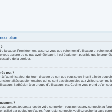
nscription
 ?
être la cause. Premièrement, assurez-vous que votre nom d’utilisateur et votre mot de
de vous assurer de ne pas avoir été banni. Il est également possible que le propriétai
écessaire de la corriger.
près tout ?
ent à l’administrateur du forum d’exiger ou non que vous soyez inscrit afin de pouv
fonctionnalités supplémentaires qui ne sont pas disponibles aux visiteurs, comme 
utilisateurs, l’adhésion à un groupe d’utilisateurs, etc. Ceci ne vous prend qu’un c
iquement ?
ecter automatiquement
lors de votre connexion, vous ne resterez connecté au foru
it utilisé par quelqu’un d’autre. Pour rester connecté, veuillez cocher la case cor