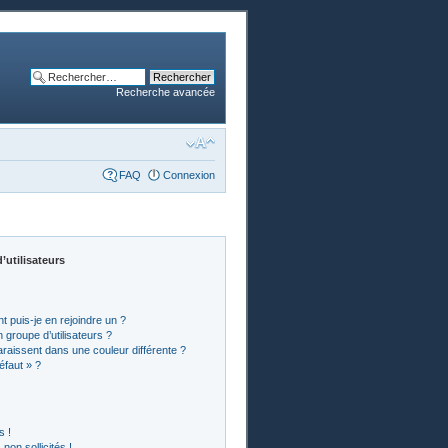
Recherche avancée
FAQ
Connexion
’utilisateurs
t puis-je en rejoindre un ?
groupe d’utilisateurs ?
araissent dans une couleur différente ?
éfaut » ?
s !
on sollicités !