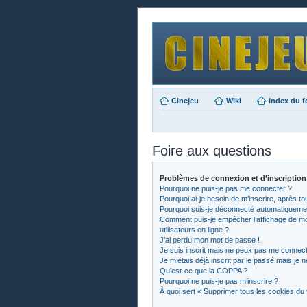
Cinejeu
Wiki
Index du 
Foire aux questions
Problèmes de connexion et d’inscription
Pourquoi ne puis-je pas me connecter ?
Pourquoi ai-je besoin de m’inscrire, après to
Pourquoi suis-je déconnecté automatiqueme
Comment puis-je empêcher l’affichage de mon 
utilisateurs en ligne ?
J’ai perdu mon mot de passe !
Je suis inscrit mais ne peux pas me connect
Je m’étais déjà inscrit par le passé mais je
Qu’est-ce que la COPPA ?
Pourquoi ne puis-je pas m’inscrire ?
À quoi sert « Supprimer tous les cookies du