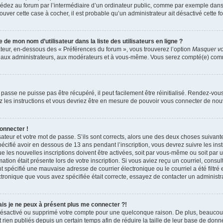
dez au forum par l’intermédiaire d’un ordinateur public, comme par exemple dans u
trouver cette case à cocher, il est probable qu’un administrateur ait désactivé cette fo
e mon nom d’utilisateur dans la liste des utilisateurs en ligne ?
ateur, en-dessous des « Préférences du forum », vous trouverez l’option
Masquer vot
qu’aux administrateurs, aux modérateurs et à vous-même. Vous serez compté(e) comme 
passe ne puisse pas être récupéré, il peut facilement être réinitialisé. Rendez-vou
ez les instructions et vous devriez être en mesure de pouvoir vous connecter de n
onnecter !
sateur et votre mot de passe. S’ils sont corrects, alors une des deux choses suivante
écifié avoir en dessous de 13 ans pendant l’inscription, vous devrez suivre les ins
 les nouvelles inscriptions doivent être activées, soit par vous-même ou soit par 
mation était présente lors de votre inscription. Si vous aviez reçu un courriel, consul
spécifié une mauvaise adresse de courrier électronique ou le courriel a été filtré e
ctronique que vous avez spécifiée était correcte, essayez de contacter un administr
mais je ne peux à présent plus me connecter ?!
it désactivé ou supprimé votre compte pour une quelconque raison. De plus, beauco
 rien publiés depuis un certain temps afin de réduire la taille de leur base de donnée