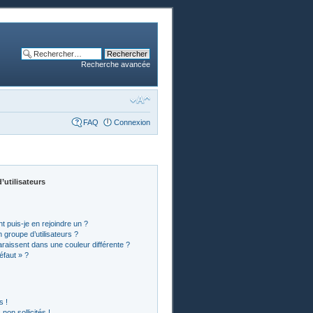
Recherche avancée
FAQ
Connexion
’utilisateurs
t puis-je en rejoindre un ?
groupe d’utilisateurs ?
araissent dans une couleur différente ?
éfaut » ?
s !
on sollicités !