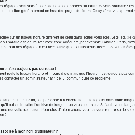
es ?
s vos réglages sont stockés dans la base de données du forum. Si vous souhaitez les
ce lien se situe généralement en haut des pages du forum. Ce système vous permettr
 réglée sur un fuseau horaire différent de celui dans lequel vous êtes. Si tel était l
 fuseau horaire afin de trouver votre zone adéquate, par exemple Londres, Paris, New 
plupart des réglages, n’est accessible qu’aux utilisateurs inscrits. Si vous n’êtes pa
eure n’est toujours pas correcte !
ment réglé le fuseau horaire et l’heure d’été mais que l’heure n’est toujours pas corr
llez contacter un administrateur afin de lui communiquer ce problème.
!
otre langue sur le forum, soit personne n’a encore traduit le logiciel dans votre la
 qu’il puisse installer l’archive de langue que vous souhaitez. Si l’archive de langu
ne nouvelle traduction. Pour plus d’informations, veuillez vous rendre sur le site o
rum).
ssociée à mon nom d’utilisateur ?