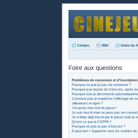
Cinejeu
Wiki
Index du 
Foire aux questions
Problèmes de connexion et d’inscription
Pourquoi ne puis-je pas me connecter ?
Pourquoi ai-je besoin de m’inscrire, après to
Pourquoi suis-je déconnecté automatiqueme
Comment puis-je empêcher l’affichage de mon 
utilisateurs en ligne ?
J’ai perdu mon mot de passe !
Je suis inscrit mais ne peux pas me connect
Je m’étais déjà inscrit par le passé mais je
Qu’est-ce que la COPPA ?
Pourquoi ne puis-je pas m’inscrire ?
À quoi sert « Supprimer tous les cookies du