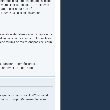
’entre eux peut être une image associée
otre statut sur le forum. L’autre type,
aque utilisateur. C’est à
 pouvez pas utiliser les avatars,
tif ou identifient certains utilisateurs
ifier le texte des rangs du forum. Merci
de forums ne toléreront pas ceci et un
sateurs par l’intermédiaire d’un
urs anonymes ou des robots.
ut que vous ayez besoin d’être inscrit
rum ou du sujet. Par exemple : vous