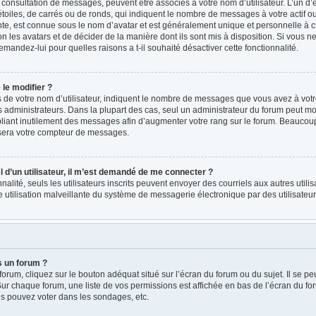
a consultation de messages, peuvent être associés à votre nom d’utilisateur. L’un d
oiles, de carrés ou de ronds, qui indiquent le nombre de messages à votre actif ou v
e, est connue sous le nom d’avatar et est généralement unique et personnelle à ch
on les avatars et de décider de la manière dont ils sont mis à disposition. Si vous ne
emandez-lui pour quelles raisons a t-il souhaité désactiver cette fonctionnalité.
le modifier ?
e votre nom d’utilisateur, indiquent le nombre de messages que vous avez à votre ac
administrateurs. Dans la plupart des cas, seul un administrateur du forum peut mod
iant inutilement des messages afin d’augmenter votre rang sur le forum. Beaucoup 
sera votre compteur de messages.
el d’un utilisateur, il m’est demandé de me connecter ?
nnalité, seuls les utilisateurs inscrits peuvent envoyer des courriels aux autres utili
 utilisation malveillante du système de messagerie électronique par des utilisate
s un forum ?
rum, cliquez sur le bouton adéquat situé sur l’écran du forum ou du sujet. Il se pe
r chaque forum, une liste de vos permissions est affichée en bas de l’écran du fo
s pouvez voter dans les sondages, etc.