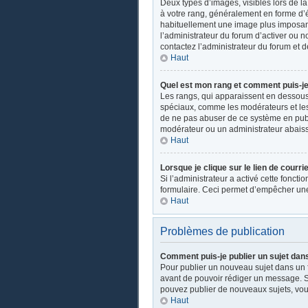
Deux types d’images, visibles lors de l
à votre rang, généralement en forme d’ét
habituellement une image plus imposant
l’administrateur du forum d’activer ou n
contactez l’administrateur du forum et d
Haut
Quel est mon rang et comment puis-je 
Les rangs, qui apparaissent en dessous d
spéciaux, comme les modérateurs et les 
de ne pas abuser de ce système en publ
modérateur ou un administrateur abais
Haut
Lorsque je clique sur le lien de courri
Si l’administrateur a activé cette fonctio
formulaire. Ceci permet d’empêcher une
Haut
Problèmes de publication
Comment puis-je publier un sujet dan
Pour publier un nouveau sujet dans un fo
avant de pouvoir rédiger un message. Su
pouvez publier de nouveaux sujets, vou
Haut