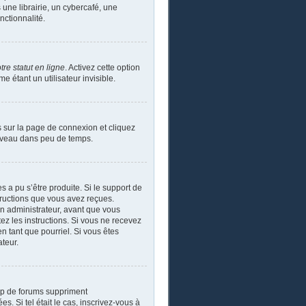
ne librairie, un cybercafé, une
nctionnalité.
re statut en ligne
. Activez cette option
étant un utilisateur invisible.
s sur la page de connexion et cliquez
ouveau dans peu de temps.
s a pu s’être produite. Si le support de
tructions que vous avez reçues.
un administrateur, avant que vous
tez les instructions. Si vous ne recevez
n tant que pourriel. Si vous êtes
ateur.
up de forums suppriment
s. Si tel était le cas, inscrivez-vous à