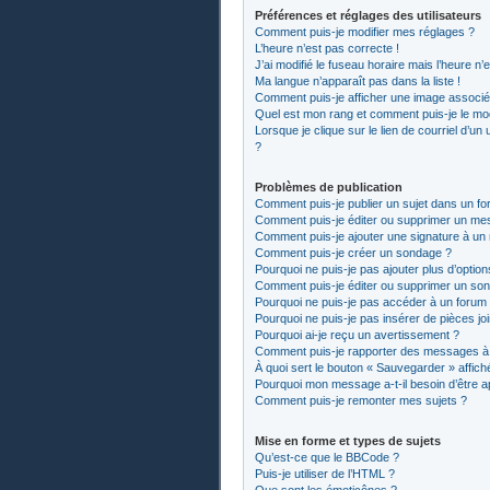
Préférences et réglages des utilisateurs
Comment puis-je modifier mes réglages ?
L’heure n’est pas correcte !
J’ai modifié le fuseau horaire mais l’heure n’
Ma langue n’apparaît pas dans la liste !
Comment puis-je afficher une image associée
Quel est mon rang et comment puis-je le mod
Lorsque je clique sur le lien de courriel d’un
?
Problèmes de publication
Comment puis-je publier un sujet dans un fo
Comment puis-je éditer ou supprimer un me
Comment puis-je ajouter une signature à u
Comment puis-je créer un sondage ?
Pourquoi ne puis-je pas ajouter plus d’optio
Comment puis-je éditer ou supprimer un so
Pourquoi ne puis-je pas accéder à un forum
Pourquoi ne puis-je pas insérer de pièces jo
Pourquoi ai-je reçu un avertissement ?
Comment puis-je rapporter des messages à
À quoi sert le bouton « Sauvegarder » affiché
Pourquoi mon message a-t-il besoin d’être 
Comment puis-je remonter mes sujets ?
Mise en forme et types de sujets
Qu’est-ce que le BBCode ?
Puis-je utiliser de l’HTML ?