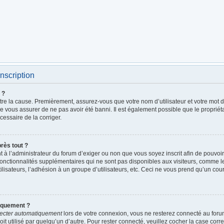
nscription
 ?
être la cause. Premièrement, assurez-vous que votre nom d’utilisateur et votre mot de
de vous assurer de ne pas avoir été banni. Il est également possible que le propriétai
écessaire de la corriger.
près tout ?
ent à l’administrateur du forum d’exiger ou non que vous soyez inscrit afin de pouv
fonctionnalités supplémentaires qui ne sont pas disponibles aux visiteurs, comme 
utilisateurs, l’adhésion à un groupe d’utilisateurs, etc. Ceci ne vous prend qu’un c
iquement ?
ecter automatiquement
lors de votre connexion, vous ne resterez connecté au foru
it utilisé par quelqu’un d’autre. Pour rester connecté, veuillez cocher la case cor