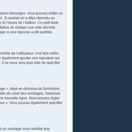
ropres messages. Vous pouvez éditer un
ié. Si quelqu’un a déjà répondu au
 l’heure de l’édition. Ce petit texte
itiative de rédiger une note discrète
sage si une réponse a été publiée.
rôle de l’utilisateur. Une fois créée,
ez également ajouter une signature qui
il ne vous sera plus utile de spécifier
age », situé en-dessous du formulaire
s afin de créer des sondages. Saisissez
ne nouvelle ligne. Vous pouvez régler
ateur ». Vous pouvez également spécifier
r à un sondage vous semble trop