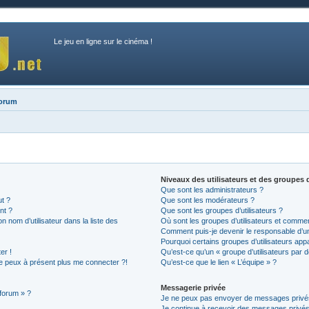
Le jeu en ligne sur le cinéma !
forum
Niveaux des utilisateurs et des groupes d
Que sont les administrateurs ?
ut ?
Que sont les modérateurs ?
nt ?
Que sont les groupes d’utilisateurs ?
nom d’utilisateur dans la liste des
Où sont les groupes d’utilisateurs et commen
Comment puis-je devenir le responsable d’un 
Pourquoi certains groupes d’utilisateurs app
er !
Qu’est-ce qu’un « groupe d’utilisateurs par d
 ne peux à présent plus me connecter ?!
Qu’est-ce que le lien « L’équipe » ?
Messagerie privée
 forum » ?
Je ne peux pas envoyer de messages privé
Je continue à recevoir des messages privés n