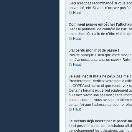
Ceci n’est pas recommandé si vous accé
université, etc. Si vous n’arrivez pas à 
Haut
Comment puis-je empêcher l’affichage d
Dans le panneau de contrôle de l’utilis
en cochant
Oui
afin de n’être visible 
Haut
J’ai perdu mon mot de passe !
Pas de panique ! Bien que votre mot de 
sur
J’ai perdu mon mot de passe
. Suiv
Haut
Je suis inscrit mais ne peux pas me c
Premièrement, vérifiez votre nom d’utili
la COPPA est activé et que vous avez sp
Certains forums exigeront également que
puissiez ouvrir une session ; cette infor
pas de courriel, vous avez probablement 
certain(e) que l’adresse de courrier éle
Haut
Je m’étais déjà inscrit par le passé 
Il est possible qu’un administrateur a
périodiquement les utilisateurs qui n’ont