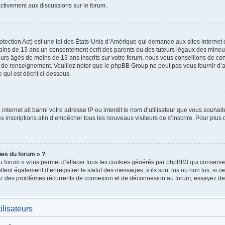
ctivement aux discussions sur le forum.
ection Act) est une loi des États-Unis d’Amérique qui demande aux sites internet 
oins de 13 ans un consentement écrit des parents ou des tuteurs légaux des mineu
urs âgés de moins de 13 ans inscrits sur votre forum, nous vous conseillons de cont
e de renseignement. Veuillez noter que le phpBB Group ne peut pas vous fournir d’a
 qui est décrit ci-dessous.
e internet ait banni votre adresse IP ou interdit le nom d’utilisateur que vous souhait
 inscriptions afin d’empêcher tous les nouveaux visiteurs de s’inscrire. Pour plus d
ies du forum » ?
u forum » vous permet d’effacer tous les cookies générés par phpBB3 qui conservent
nt également d’enregistrer le statut des messages, s’ils sont lus ou non lus, si cett
rez des problèmes récurrents de connexion et de déconnexion au forum, essayez de
ilisateurs