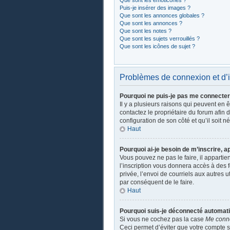
Que sont les émoticônes ?
Puis-je insérer des images ?
Que sont les annonces globales ?
Que sont les annonces ?
Que sont les notes ?
Que sont les sujets verrouillés ?
Que sont les icônes de sujet ?
Problèmes de connexion et d’i
Pourquoi ne puis-je pas me connecter
Il y a plusieurs raisons qui peuvent en 
contactez le propriétaire du forum afin 
configuration de son côté et qu’il soit n
Haut
Pourquoi ai-je besoin de m’inscrire, a
Vous pouvez ne pas le faire, il apparti
l’inscription vous donnera accès à des 
privée, l’envoi de courriels aux autres 
par conséquent de le faire.
Haut
Pourquoi suis-je déconnecté automat
Si vous ne cochez pas la case
Me conn
Ceci permet d’éviter que votre compte so