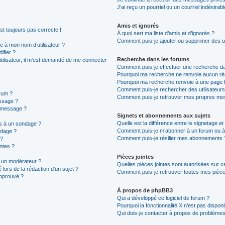
J’ai reçu un pourriel ou un courriel indésirab
Amis et ignorés
est toujours pas correcte !
À quoi sert ma liste d’amis et d’ignorés ?
Comment puis-je ajouter ou supprimer des uti
 à mon nom d’utilisateur ?
ifier ?
Recherche dans les forums
 utilisateur, il m’est demandé de me connecter
Comment puis-je effectuer une recherche d
Pourquoi ma recherche ne renvoie aucun rés
Pourquoi ma recherche renvoie à une page 
Comment puis-je rechercher des utilisateurs
rum ?
Comment puis-je retrouver mes propres mes
ssage ?
n message ?
Signets et abonnements aux sujets
Quelle est la différence entre le signetage e
ns à un sondage ?
Comment puis-je m’abonner à un forum ou à 
ndage ?
Comment puis-je résilier mes abonnements 
 ?
intes ?
Pièces jointes
 un modérateur ?
Quelles pièces jointes sont autorisées sur c
 lors de la rédaction d’un sujet ?
Comment puis-je retrouver toutes mes pièces
approuvé ?
À propos de phpBB3
Qui a développé ce logiciel de forum ?
Pourquoi la fonctionnalité X n’est pas disponi
Qui dois-je contacter à propos de problèmes