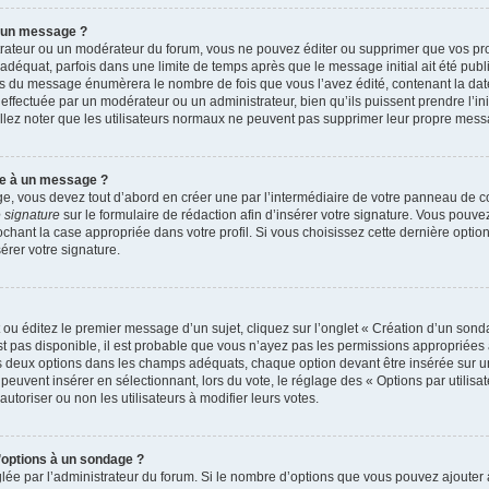
r un message ?
rateur ou un modérateur du forum, vous ne pouvez éditer ou supprimer que vos p
déquat, parfois dans une limite de temps après que le message initial ait été publ
s du message énumèrera le nombre de fois que vous l’avez édité, contenant la date et
n effectuée par un modérateur ou un administrateur, bien qu’ils puissent prendre l’in
uillez noter que les utilisateurs normaux ne peuvent pas supprimer leur propre mes
re à un message ?
, vous devez tout d’abord en créer une par l’intermédiaire de votre panneau de cont
 signature
sur le formulaire de rédaction afin d’insérer votre signature. Vous pouv
ant la case appropriée dans votre profil. Si vous choisissez cette dernière option, 
rer votre signature.
u éditez le premier message d’un sujet, cliquez sur l’onglet « Création d’un sond
’est pas disponible, il est probable que vous n’ayez pas les permissions appropriée
ns deux options dans les champs adéquats, chaque option devant être insérée sur u
 peuvent insérer en sélectionnant, lors du vote, le réglage des « Options par utilis
autoriser ou non les utilisateurs à modifier leurs votes.
d’options à un sondage ?
glée par l’administrateur du forum. Si le nombre d’options que vous pouvez ajoute