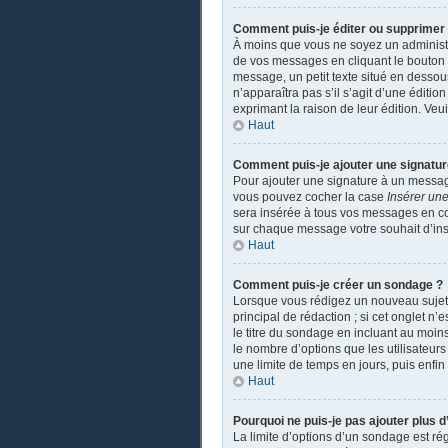
Comment puis-je éditer ou supprime
À moins que vous ne soyez un administ
de vos messages en cliquant le bouton a
message, un petit texte situé en dessou
n’apparaîtra pas s’il s’agit d’une éditio
exprimant la raison de leur édition. Ve
Haut
Comment puis-je ajouter une signatu
Pour ajouter une signature à un message
vous pouvez cocher la case
Insérer une
sera insérée à tous vos messages en coch
sur chaque message votre souhait d’insé
Haut
Comment puis-je créer un sondage ?
Lorsque vous rédigez un nouveau sujet o
principal de rédaction ; si cet onglet n
le titre du sondage en incluant au moi
le nombre d’options que les utilisateurs
une limite de temps en jours, puis enfin 
Haut
Pourquoi ne puis-je pas ajouter plus 
La limite d’options d’un sondage est ré