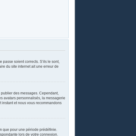
 passe soient corrects. S’ils le sont,
re du site internet ait une erreur de
oir publier des messages. Cependant,
les avatars personnalisés, la messagerie
ourt instant et nous vous recommandons
m que pour une période prédéfinie.
respondante lors de votre connexion.