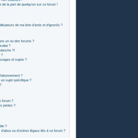
le de la part de quelqu’un sur ce forum !
lisateurs de ma liste d’amis et d’ignorés ?
ans un ou des forums ?
ultat ?
blanche ?!
 ?
sages et sujets ?
t l’abonnement ?
un sujet spécifique ?
?
e forum ?
 jointes ?
ble ?
 d’abus ou d’ordres légaux liés à ce forum ?