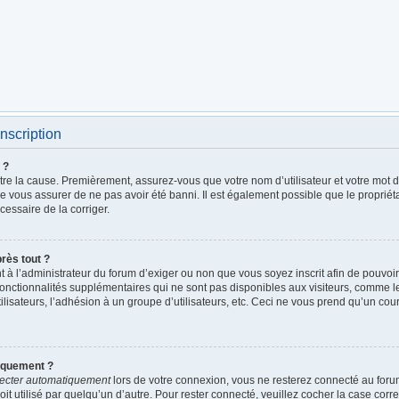
nscription
 ?
être la cause. Premièrement, assurez-vous que votre nom d’utilisateur et votre mot de
de vous assurer de ne pas avoir été banni. Il est également possible que le propriétai
écessaire de la corriger.
près tout ?
ent à l’administrateur du forum d’exiger ou non que vous soyez inscrit afin de pouv
fonctionnalités supplémentaires qui ne sont pas disponibles aux visiteurs, comme 
utilisateurs, l’adhésion à un groupe d’utilisateurs, etc. Ceci ne vous prend qu’un c
iquement ?
ecter automatiquement
lors de votre connexion, vous ne resterez connecté au foru
it utilisé par quelqu’un d’autre. Pour rester connecté, veuillez cocher la case cor