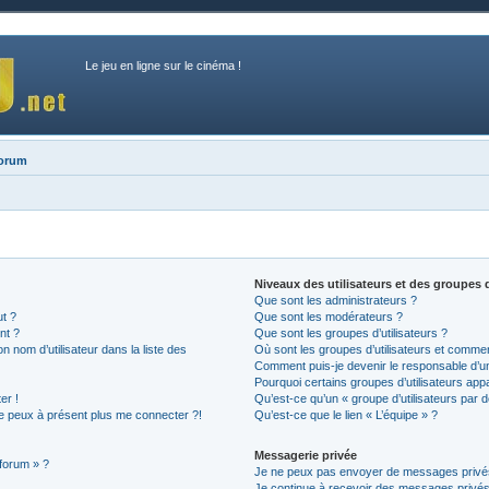
Le jeu en ligne sur le cinéma !
forum
Niveaux des utilisateurs et des groupes d
Que sont les administrateurs ?
ut ?
Que sont les modérateurs ?
nt ?
Que sont les groupes d’utilisateurs ?
nom d’utilisateur dans la liste des
Où sont les groupes d’utilisateurs et commen
Comment puis-je devenir le responsable d’un 
Pourquoi certains groupes d’utilisateurs app
er !
Qu’est-ce qu’un « groupe d’utilisateurs par d
 ne peux à présent plus me connecter ?!
Qu’est-ce que le lien « L’équipe » ?
Messagerie privée
 forum » ?
Je ne peux pas envoyer de messages privé
Je continue à recevoir des messages privés n