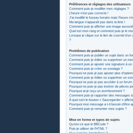
Préférences et réglages des utilisateurs
Comment puis-je modifier mes réglages ?
L’heure n’est pas correcte !
J’ai modifié le fuseau horaire mais l’heure n’
Ma langue n’apparaît pas dans la liste !
Comment puis-je afficher une image associée
Quel est mon rang et comment puis-je le mod
Lorsque je clique sur le lien de courriel d’un
?
Problèmes de publication
Comment puis-je publier un sujet dans un fo
Comment puis-je éditer ou supprimer un me
Comment puis-je ajouter une signature à u
Comment puis-je créer un sondage ?
Pourquoi ne puis-je pas ajouter plus d’optio
Comment puis-je éditer ou supprimer un so
Pourquoi ne puis-je pas accéder à un forum
Pourquoi ne puis-je pas insérer de pièces jo
Pourquoi ai-je reçu un avertissement ?
Comment puis-je rapporter des messages à
À quoi sert le bouton « Sauvegarder » affiché
Pourquoi mon message a-t-il besoin d’être 
Comment puis-je remonter mes sujets ?
Mise en forme et types de sujets
Qu’est-ce que le BBCode ?
Puis-je utiliser de l’HTML ?