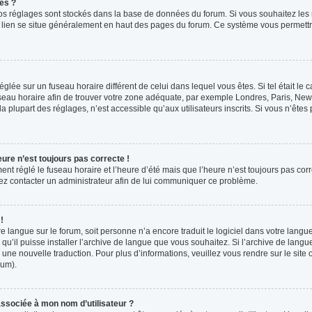
es ?
s vos réglages sont stockés dans la base de données du forum. Si vous souhaitez les
ce lien se situe généralement en haut des pages du forum. Ce système vous permettr
 réglée sur un fuseau horaire différent de celui dans lequel vous êtes. Si tel était l
 fuseau horaire afin de trouver votre zone adéquate, par exemple Londres, Paris, New 
plupart des réglages, n’est accessible qu’aux utilisateurs inscrits. Si vous n’êtes pa
eure n’est toujours pas correcte !
ment réglé le fuseau horaire et l’heure d’été mais que l’heure n’est toujours pas corr
llez contacter un administrateur afin de lui communiquer ce problème.
!
otre langue sur le forum, soit personne n’a encore traduit le logiciel dans votre la
 qu’il puisse installer l’archive de langue que vous souhaitez. Si l’archive de langu
ne nouvelle traduction. Pour plus d’informations, veuillez vous rendre sur le site o
rum).
ssociée à mon nom d’utilisateur ?