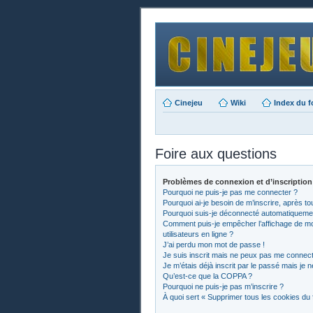
Cinejeu
Wiki
Index du 
Foire aux questions
Problèmes de connexion et d’inscription
Pourquoi ne puis-je pas me connecter ?
Pourquoi ai-je besoin de m’inscrire, après to
Pourquoi suis-je déconnecté automatiqueme
Comment puis-je empêcher l’affichage de mon 
utilisateurs en ligne ?
J’ai perdu mon mot de passe !
Je suis inscrit mais ne peux pas me connect
Je m’étais déjà inscrit par le passé mais je
Qu’est-ce que la COPPA ?
Pourquoi ne puis-je pas m’inscrire ?
À quoi sert « Supprimer tous les cookies du