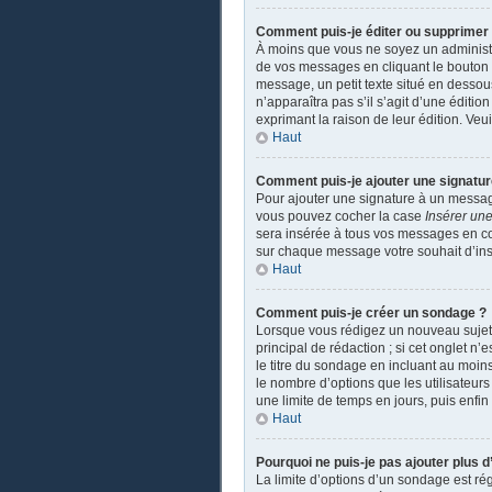
Comment puis-je éditer ou supprime
À moins que vous ne soyez un administ
de vos messages en cliquant le bouton a
message, un petit texte situé en dessou
n’apparaîtra pas s’il s’agit d’une éditio
exprimant la raison de leur édition. Ve
Haut
Comment puis-je ajouter une signatu
Pour ajouter une signature à un message
vous pouvez cocher la case
Insérer une
sera insérée à tous vos messages en coch
sur chaque message votre souhait d’insé
Haut
Comment puis-je créer un sondage ?
Lorsque vous rédigez un nouveau sujet o
principal de rédaction ; si cet onglet n
le titre du sondage en incluant au moi
le nombre d’options que les utilisateurs
une limite de temps en jours, puis enfin 
Haut
Pourquoi ne puis-je pas ajouter plus 
La limite d’options d’un sondage est ré