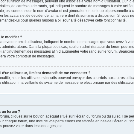
a consultation de messages, peuvent être associés à votre nom d’utilisateur. L’un d
oiles, de carrés ou de ronds, qui indiquent le nombre de messages à votre actif ou v
e, est connue sous le nom d’avatar et est généralement unique et personnelle à ch
on les avatars et de décider de la manière dont ils sont mis à disposition. Si vous ne
emandez-lui pour quelles raisons a t-il souhaité désactiver cette fonctionnalité.
le modifier ?
e votre nom d’utilisateur, indiquent le nombre de messages que vous avez à votre ac
administrateurs. Dans la plupart des cas, seul un administrateur du forum peut mod
iant inutilement des messages afin d’augmenter votre rang sur le forum. Beaucoup 
sera votre compteur de messages.
el d’un utilisateur, il m’est demandé de me connecter ?
nnalité, seuls les utilisateurs inscrits peuvent envoyer des courriels aux autres utili
 utilisation malveillante du système de messagerie électronique par des utilisate
s un forum ?
rum, cliquez sur le bouton adéquat situé sur l’écran du forum ou du sujet. Il se pe
r chaque forum, une liste de vos permissions est affichée en bas de l’écran du fo
s pouvez voter dans les sondages, etc.