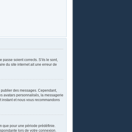
 passe soient corrects. S’ils le sont,
re du site internet ait une erreur de
oir publier des messages. Cependant,
les avatars personnalisés, la messagerie
ourt instant et nous vous recommandons
m que pour une période prédéfinie.
respondante lors de votre connexion.