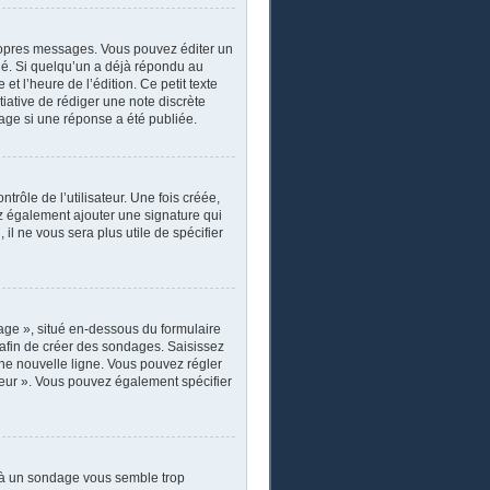
ropres messages. Vous pouvez éditer un
ié. Si quelqu’un a déjà répondu au
 l’heure de l’édition. Ce petit texte
itiative de rédiger une note discrète
sage si une réponse a été publiée.
rôle de l’utilisateur. Une fois créée,
ez également ajouter une signature qui
il ne vous sera plus utile de spécifier
age », situé en-dessous du formulaire
s afin de créer des sondages. Saisissez
ne nouvelle ligne. Vous pouvez régler
ateur ». Vous pouvez également spécifier
r à un sondage vous semble trop