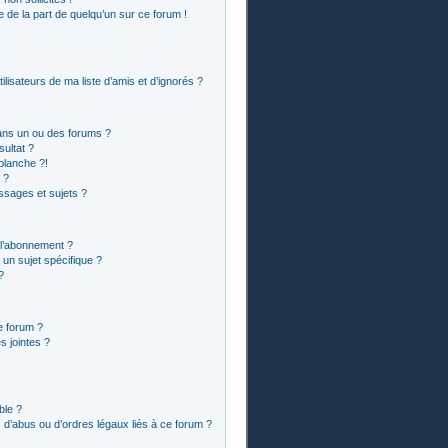
le de la part de quelqu’un sur ce forum !
lisateurs de ma liste d’amis et d’ignorés ?
ans un ou des forums ?
ultat ?
blanche ?!
 ?
sages et sujets ?
t l’abonnement ?
un sujet spécifique ?
?
e forum ?
 jointes ?
ble ?
 d’abus ou d’ordres légaux liés à ce forum ?