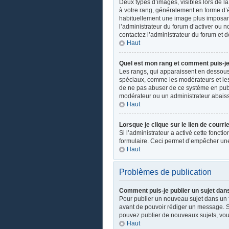
Deux types d’images, visibles lors de l
à votre rang, généralement en forme d’ét
habituellement une image plus imposant
l’administrateur du forum d’activer ou n
contactez l’administrateur du forum et d
Haut
Quel est mon rang et comment puis-je 
Les rangs, qui apparaissent en dessous d
spéciaux, comme les modérateurs et les 
de ne pas abuser de ce système en publ
modérateur ou un administrateur abais
Haut
Lorsque je clique sur le lien de courri
Si l’administrateur a activé cette fonctio
formulaire. Ceci permet d’empêcher une
Haut
Problèmes de publication
Comment puis-je publier un sujet dan
Pour publier un nouveau sujet dans un fo
avant de pouvoir rédiger un message. Su
pouvez publier de nouveaux sujets, vou
Haut