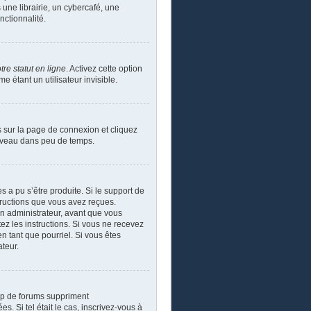
ne librairie, un cybercafé, une
nctionnalité.
re statut en ligne
. Activez cette option
étant un utilisateur invisible.
s sur la page de connexion et cliquez
ouveau dans peu de temps.
s a pu s’être produite. Si le support de
tructions que vous avez reçues.
un administrateur, avant que vous
tez les instructions. Si vous ne recevez
n tant que pourriel. Si vous êtes
ateur.
up de forums suppriment
s. Si tel était le cas, inscrivez-vous à