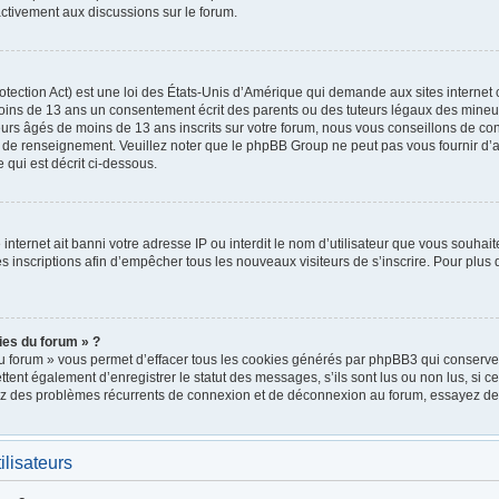
ctivement aux discussions sur le forum.
ection Act) est une loi des États-Unis d’Amérique qui demande aux sites internet 
oins de 13 ans un consentement écrit des parents ou des tuteurs légaux des mineu
urs âgés de moins de 13 ans inscrits sur votre forum, nous vous conseillons de cont
e de renseignement. Veuillez noter que le phpBB Group ne peut pas vous fournir d’a
 qui est décrit ci-dessous.
e internet ait banni votre adresse IP ou interdit le nom d’utilisateur que vous souhait
 inscriptions afin d’empêcher tous les nouveaux visiteurs de s’inscrire. Pour plus d
ies du forum » ?
u forum » vous permet d’effacer tous les cookies générés par phpBB3 qui conservent
nt également d’enregistrer le statut des messages, s’ils sont lus ou non lus, si cett
rez des problèmes récurrents de connexion et de déconnexion au forum, essayez de
ilisateurs