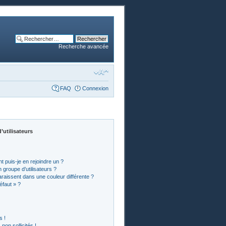
Recherche avancée
FAQ
Connexion
’utilisateurs
t puis-je en rejoindre un ?
groupe d’utilisateurs ?
araissent dans une couleur différente ?
éfaut » ?
s !
on sollicités !