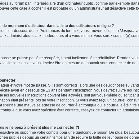
dez au forum par l’intermédiaire d’un ordinateur public, comme par exemple dans u
trouver cette case à cocher, il est probable qu’un administrateur ait désactivé cette fo
e mon nom d’utilisateur dans la liste des utilisateurs en ligne ?
ateur, en-dessous des « Préférences du forum », vous trouverez l’option
Masquer vot
qu’aux administrateurs, aux modérateurs et à vous-même. Vous serez compté(e) comme 
passe ne puisse pas être récupéré, il peut facilement être réinitialisé. Rendez-vou
ez les instructions et vous devriez être en mesure de pouvoir vous connecter de n
onnecter !
sateur et votre mot de passe. S’ils sont corrects, alors une des deux choses suivante
écifié avoir en dessous de 13 ans pendant l’inscription, vous devrez suivre les ins
 les nouvelles inscriptions doivent être activées, soit par vous-même ou soit par 
mation était présente lors de votre inscription. Si vous aviez reçu un courriel, consul
spécifié une mauvaise adresse de courrier électronique ou le courriel a été filtré e
ctronique que vous avez spécifiée était correcte, essayez de contacter un administr
mais je ne peux à présent plus me connecter ?!
it désactivé ou supprimé votre compte pour une quelconque raison. De plus, beauco
 rien publiés depuis un certain temps afin de réduire la taille de leur base de donnée