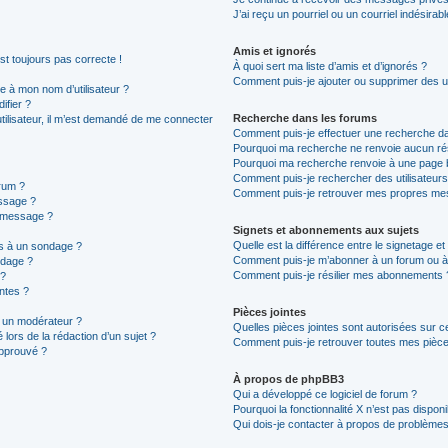
J’ai reçu un pourriel ou un courriel indésirab
Amis et ignorés
est toujours pas correcte !
À quoi sert ma liste d’amis et d’ignorés ?
Comment puis-je ajouter ou supprimer des uti
 à mon nom d’utilisateur ?
ifier ?
Recherche dans les forums
 utilisateur, il m’est demandé de me connecter
Comment puis-je effectuer une recherche d
Pourquoi ma recherche ne renvoie aucun rés
Pourquoi ma recherche renvoie à une page 
Comment puis-je rechercher des utilisateurs
rum ?
Comment puis-je retrouver mes propres mes
ssage ?
n message ?
Signets et abonnements aux sujets
Quelle est la différence entre le signetage e
ns à un sondage ?
Comment puis-je m’abonner à un forum ou à 
ndage ?
Comment puis-je résilier mes abonnements 
 ?
intes ?
Pièces jointes
 un modérateur ?
Quelles pièces jointes sont autorisées sur c
 lors de la rédaction d’un sujet ?
Comment puis-je retrouver toutes mes pièces
approuvé ?
À propos de phpBB3
Qui a développé ce logiciel de forum ?
Pourquoi la fonctionnalité X n’est pas disponi
Qui dois-je contacter à propos de problèmes