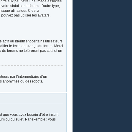
’entre eux peut être une image associée
otre statut sur le forum. L’autre type,
aque utilisateur. C’est à
 pouvez pas utiliser les avatars,
tif ou identifient certains utilisateurs
ifier le texte des rangs du forum. Merci
de forums ne toléreront pas ceci et un
sateurs par l’intermédiaire d’un
urs anonymes ou des robots.
ut que vous ayez besoin d’être inscrit
rum ou du sujet. Par exemple : vous