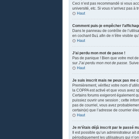
Ceci n’est pas recommandé si vous accé
université, etc. Si vous n’arrivez pas à 
Haut
Comment puis-je empêcher l’affichage d
Dans le panneau de contrôle de l’utilis
en cochant
Oui
afin de n’être visible 
Haut
J’ai perdu mon mot de passe !
Pas de panique ! Bien que votre mot de 
sur
J’ai perdu mon mot de passe
. Suiv
Haut
Je suis inscrit mais ne peux pas me c
Premièrement, vérifiez votre nom d’utili
la COPPA est activé et que vous avez sp
Certains forums exigeront également que
puissiez ouvrir une session ; cette infor
pas de courriel, vous avez probablement 
certain(e) que l’adresse de courrier éle
Haut
Je m’étais déjà inscrit par le passé 
Il est possible qu’un administrateur a
périodiquement les utilisateurs qui n’ont