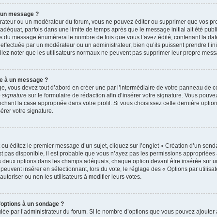
r un message ?
rateur ou un modérateur du forum, vous ne pouvez éditer ou supprimer que vos p
déquat, parfois dans une limite de temps après que le message initial ait été publ
s du message énumèrera le nombre de fois que vous l’avez édité, contenant la date et
n effectuée par un modérateur ou un administrateur, bien qu’ils puissent prendre l’in
uillez noter que les utilisateurs normaux ne peuvent pas supprimer leur propre mes
re à un message ?
, vous devez tout d’abord en créer une par l’intermédiaire de votre panneau de cont
 signature
sur le formulaire de rédaction afin d’insérer votre signature. Vous pouv
ant la case appropriée dans votre profil. Si vous choisissez cette dernière option, 
rer votre signature.
u éditez le premier message d’un sujet, cliquez sur l’onglet « Création d’un sond
’est pas disponible, il est probable que vous n’ayez pas les permissions appropriée
ns deux options dans les champs adéquats, chaque option devant être insérée sur u
 peuvent insérer en sélectionnant, lors du vote, le réglage des « Options par utilis
autoriser ou non les utilisateurs à modifier leurs votes.
d’options à un sondage ?
glée par l’administrateur du forum. Si le nombre d’options que vous pouvez ajoute