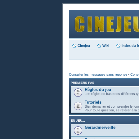
Cinejeu
Wiki
Index du 
Consulter les messages sans réponse
•
Consul
PREMIERS PAS
Règles du jeu
Les règles de base des différents ty
Tutoriels
Bien démarrer et comprendre le fon
Pour toute question, se référer à la 
EN JEU...
Gerardmerveille