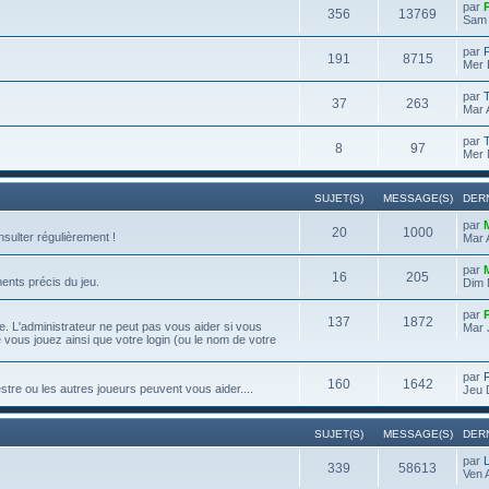
par
356
13769
Sam 
par
191
8715
Mer 
par
37
263
Mar 
par
8
97
Mer 
SUJET(S)
MESSAGE(S)
DER
par
20
1000
onsulter régulièrement !
Mar 
par
16
205
ents précis du jeu.
Dim 
par
137
1872
. L'administrateur ne peut pas vous aider si vous
Mar 
e vous jouez ainsi que votre login (ou le nom de votre
par
160
1642
re ou les autres joueurs peuvent vous aider....
Jeu 
SUJET(S)
MESSAGE(S)
DER
par
339
58613
Ven 