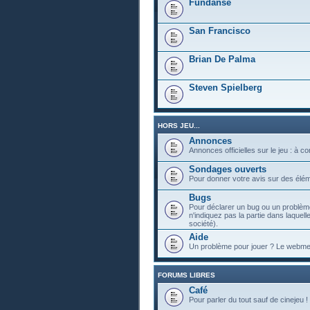
Fundanse
San Francisco
Brian De Palma
Steven Spielberg
HORS JEU...
Annonces
Annonces officielles sur le jeu : à c
Sondages ouverts
Pour donner votre avis sur des élém
Bugs
Pour déclarer un bug ou un problème
n'indiquez pas la partie dans laquell
société).
Aide
Un problème pour jouer ? Le webmest
FORUMS LIBRES
Café
Pour parler du tout sauf de cinejeu !