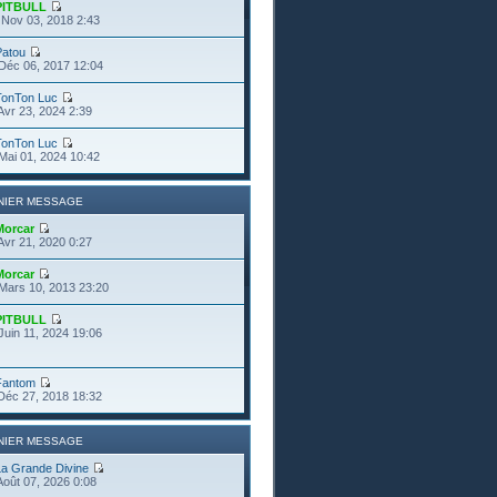
PITBULL
Nov 03, 2018 2:43
Patou
Déc 06, 2017 12:04
TonTon Luc
Avr 23, 2024 2:39
TonTon Luc
Mai 01, 2024 10:42
NIER MESSAGE
Morcar
Avr 21, 2020 0:27
Morcar
Mars 10, 2013 23:20
PITBULL
Juin 11, 2024 19:06
Fantom
Déc 27, 2018 18:32
NIER MESSAGE
La Grande Divine
Août 07, 2026 0:08