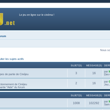
Le jeu en ligne sur le cinéma !
forum
Nous so
ter les sujets actifs
SUJET(S)
MESSAGE(S)
DER
par
3
16
pes de partie de Cinéjeu
Dim 
par
2
16
ctionnement de Cinéjeu
Jeu 
partie "Aide" du forum
SUJET(S)
MESSAGE(S)
DER
par
1008
102292
Sam 