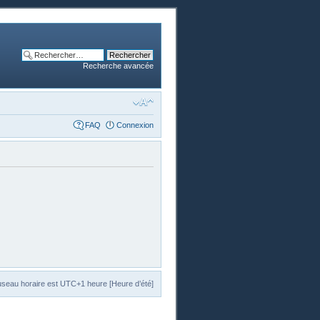
Recherche avancée
FAQ
Connexion
useau horaire est UTC+1 heure [Heure d’été]