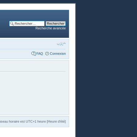
Recherche avancée
FAQ
Connexion
useau horaire est UTC+1 heure [Heure d’été]