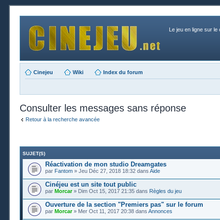
Le jeu en ligne sur le
Cinejeu
Wiki
Index du forum
Consulter les messages sans réponse
Retour à la recherche avancée
SUJET(S)
Réactivation de mon studio Dreamgates
par
Fantom
» Jeu Déc 27, 2018 18:32 dans
Aide
Cinéjeu est un site tout public
par
Morcar
» Dim Oct 15, 2017 21:35 dans
Règles du jeu
Ouverture de la section "Premiers pas" sur le forum
par
Morcar
» Mer Oct 11, 2017 20:38 dans
Annonces