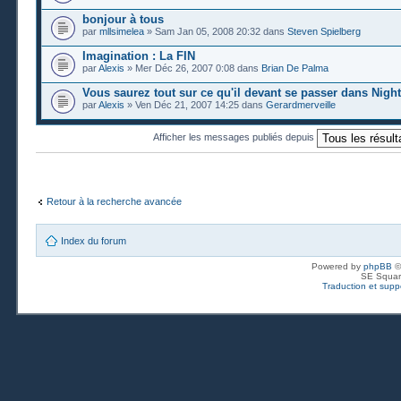
bonjour à tous
par
mllsimelea
» Sam Jan 05, 2008 20:32 dans
Steven Spielberg
Imagination : La FIN
par
Alexis
» Mer Déc 26, 2007 0:08 dans
Brian De Palma
Vous saurez tout sur ce qu'il devant se passer dans Nigh
par
Alexis
» Ven Déc 21, 2007 14:25 dans
Gerardmerveille
Afficher les messages publiés depuis
Retour à la recherche avancée
Index du forum
Powered by
phpBB
©
SE Squar
Traduction et suppo