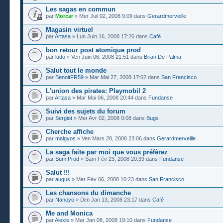
Les sagas en commun
par
Morcar
» Mer Juil 02, 2008 9:09 dans
Gerardmerveille
Magasin virtuel
par
Artasa
» Lun Juin 16, 2008 17:26 dans
Café
bon retour post atomique prod
par
ludo
» Ven Juin 06, 2008 21:51 dans
Brian De Palma
Salut tout le monde
par
BenoitFR59
» Mar Mai 27, 2008 17:02 dans
San Francisco
L'union des pirates: Playmobil 2
par
Artasa
» Mar Mai 06, 2008 20:44 dans
Fundanse
Suivi des sujets du forum
par
Sergiot
» Mer Avr 02, 2008 0:08 dans
Bugs
Cherche affiche
par
malgyos
» Ven Mars 28, 2008 23:06 dans
Gerardmerveille
La saga faite par moi que vous préfèrez
par
Sum Prod
» Sam Fév 23, 2008 20:39 dans
Fundanse
Salut !!!
par
augus
» Mer Fév 06, 2008 10:23 dans
San Francisco
Les chansons du dimanche
par
Nanoyo
» Dim Jan 13, 2008 23:17 dans
Café
Me and Monica
par
Alexis
» Mar Jan 08, 2008 19:10 dans
Fundanse