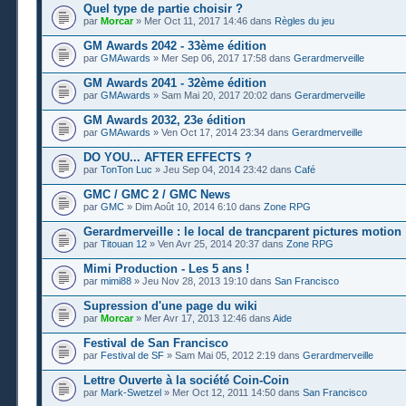
Quel type de partie choisir ?
par
Morcar
» Mer Oct 11, 2017 14:46 dans
Règles du jeu
GM Awards 2042 - 33ème édition
par
GMAwards
» Mer Sep 06, 2017 17:58 dans
Gerardmerveille
GM Awards 2041 - 32ème édition
par
GMAwards
» Sam Mai 20, 2017 20:02 dans
Gerardmerveille
GM Awards 2032, 23e édition
par
GMAwards
» Ven Oct 17, 2014 23:34 dans
Gerardmerveille
DO YOU... AFTER EFFECTS ?
par
TonTon Luc
» Jeu Sep 04, 2014 23:42 dans
Café
GMC / GMC 2 / GMC News
par
GMC
» Dim Août 10, 2014 6:10 dans
Zone RPG
Gerardmerveille : le local de trancparent pictures motion
par
Titouan 12
» Ven Avr 25, 2014 20:37 dans
Zone RPG
Mimi Production - Les 5 ans !
par
mimi88
» Jeu Nov 28, 2013 19:10 dans
San Francisco
Supression d'une page du wiki
par
Morcar
» Mer Avr 17, 2013 12:46 dans
Aide
Festival de San Francisco
par
Festival de SF
» Sam Mai 05, 2012 2:19 dans
Gerardmerveille
Lettre Ouverte à la société Coin-Coin
par
Mark-Swetzel
» Mer Oct 12, 2011 14:50 dans
San Francisco