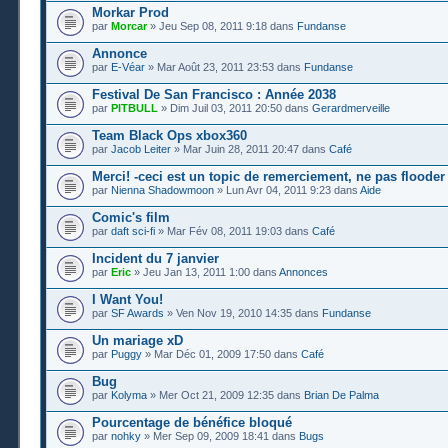
Morkar Prod
par
Morcar
» Jeu Sep 08, 2011 9:18 dans
Fundanse
Annonce
par
E-Véar
» Mar Août 23, 2011 23:53 dans
Fundanse
Festival De San Francisco : Année 2038
par
PITBULL
» Dim Juil 03, 2011 20:50 dans
Gerardmerveille
Team Black Ops xbox360
par
Jacob Leiter
» Mar Juin 28, 2011 20:47 dans
Café
Merci! -ceci est un topic de remerciement, ne pas flooder
par
Nienna Shadowmoon
» Lun Avr 04, 2011 9:23 dans
Aide
Comic's film
par
daft sci-fi
» Mar Fév 08, 2011 19:03 dans
Café
Incident du 7 janvier
par
Eric
» Jeu Jan 13, 2011 1:00 dans
Annonces
I Want You!
par
SF Awards
» Ven Nov 19, 2010 14:35 dans
Fundanse
Un mariage xD
par
Puggy
» Mar Déc 01, 2009 17:50 dans
Café
Bug
par
Kolyma
» Mer Oct 21, 2009 12:35 dans
Brian De Palma
Pourcentage de bénéfice bloqué
par
nohky
» Mer Sep 09, 2009 18:41 dans
Bugs