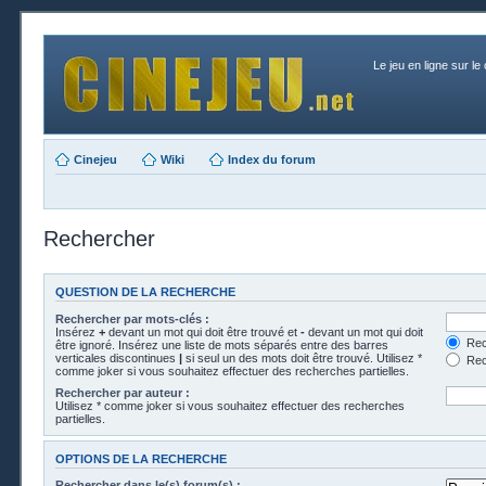
Le jeu en ligne sur le
Cinejeu
Wiki
Index du forum
Rechercher
QUESTION DE LA RECHERCHE
Rechercher par mots-clés :
Insérez
+
devant un mot qui doit être trouvé et
-
devant un mot qui doit
Rech
être ignoré. Insérez une liste de mots séparés entre des barres
verticales discontinues
|
si seul un des mots doit être trouvé. Utilisez *
Rech
comme joker si vous souhaitez effectuer des recherches partielles.
Rechercher par auteur :
Utilisez * comme joker si vous souhaitez effectuer des recherches
partielles.
OPTIONS DE LA RECHERCHE
Rechercher dans le(s) forum(s) :