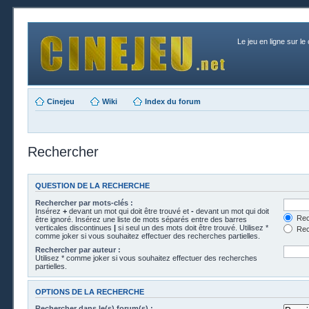
Le jeu en ligne sur le
Cinejeu
Wiki
Index du forum
Rechercher
QUESTION DE LA RECHERCHE
Rechercher par mots-clés :
Insérez
+
devant un mot qui doit être trouvé et
-
devant un mot qui doit
Rech
être ignoré. Insérez une liste de mots séparés entre des barres
verticales discontinues
|
si seul un des mots doit être trouvé. Utilisez *
Rech
comme joker si vous souhaitez effectuer des recherches partielles.
Rechercher par auteur :
Utilisez * comme joker si vous souhaitez effectuer des recherches
partielles.
OPTIONS DE LA RECHERCHE
Rechercher dans le(s) forum(s) :