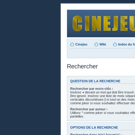
Cinejeu
Wiki
Index du 
Rechercher
QUESTION DE LA RECHERCHE
Rechercher par mots-clés :
Insérez
+
devant un mot qui doit être trouvé
être ignoré. Insérez une liste de mots sépar
verticales discontinues
|
si seul un des mots d
comme joker si vous souhaitez effectuer des
Rechercher par auteur :
Utilisez * comme joker si vous souhaitez ef
partielles.
OPTIONS DE LA RECHERCHE
Rechercher dans le(s) forum(s) :