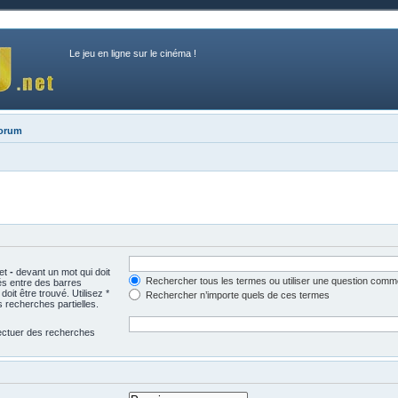
Le jeu en ligne sur le cinéma !
forum
 et
-
devant un mot qui doit
Rechercher tous les termes ou utiliser une question comm
és entre des barres
oit être trouvé. Utilisez *
Rechercher n’importe quels de ces termes
 recherches partielles.
fectuer des recherches