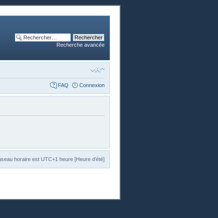
Recherche avancée
FAQ
Connexion
useau horaire est UTC+1 heure [Heure d’été]