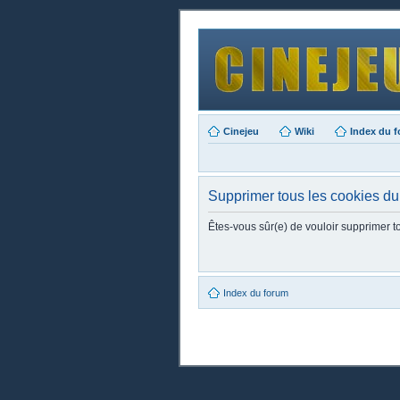
Cinejeu
Wiki
Index du 
Supprimer tous les cookies du
Êtes-vous sûr(e) de vouloir supprimer t
Index du forum