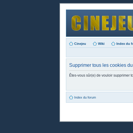
Cinejeu
Wiki
Index du 
Supprimer tous les cookies du
Êtes-vous sûr(e) de vouloir supprimer t
Index du forum