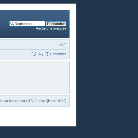
Recherche avancée
FAQ
Connexion
useau horaire est UTC+1 heure [Heure d’été]