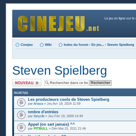
Le jeu en ligne sur le
Cinejeu
Wiki
Index du forum
‹
En jeu...
‹
Steven Spielberg
Steven Spielberg
Publier un nouveau
sujet
SUJET(S)
Les producteurs cools de Steven Spielberg
par
Artasa
» Jeu Avr 18, 2024 11:59
nmbre d'entrées
par
fanyslb
» Jeu Fév 19, 2009 14:49
Appel (on sait jamais) ^^
par
PITBULL
» Dim Mai 15, 2011 21:46