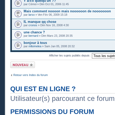
Y a-t-il quelqu'un ??
par Cémoi » Dim Oct 01, 2006 11:45
Mais comment noooon mais noooooon de nooooooon
par
larso
» Ven Fév 06, 2009 15:18
IL manque qq chose
par
cronos
» Dim Nov 16, 2008 4:30
une chance ?
par
bernard
» Dim Mars 23, 2008 20:35
bonjour à tous
par
mllsimelea
» Sam Jan 05, 2008 20:32
Afficher les sujets publiés depuis :
Publier un nouveau
sujet
Retour vers Index du forum
QUI EST EN LIGNE ?
Utilisateur(s) parcourant ce forum :
PERMISSIONS DU FORUM