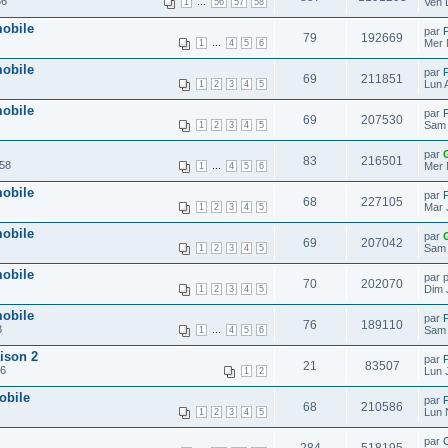
36
...
Ven 
1
56
57
58
mobile
par
79
192669
...
Mer 
1
4
5
6
mobile
par
69
211851
Lun 
1
2
3
4
5
mobile
par
69
207530
Sam 
1
2
3
4
5
par
83
216501
:58
...
Mer 
1
4
5
6
mobile
par
68
227105
Mar 
1
2
3
4
5
mobile
par
69
207042
Sam 
1
2
3
4
5
mobile
par 
70
202070
Dim 
1
2
3
4
5
mobile
par
76
189110
3
...
Sam 
1
4
5
6
aison 2
par
21
83507
16
Lun 
1
2
obile
par
68
210586
Lun 
1
2
3
4
5
par