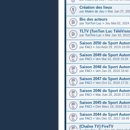
Création des lieux
par
Maitre de Jeu
» Mar Jan 27, 20
Bio des acteurs
par
TonTon Luc
» Jeu Mai 02, 2024
TLTV (TonTon Luc TéléVisio
par
TonTon Luc
» Mar Jan 10, 2012
Saison 2050 de Sport Auto
par
FACI
» Jeu Août 29, 2019 19:09
Saison 2049 de Sport Auto
par
FACI
» Ven Mai 10, 2019 19:26
Saison 2048 de Sport Auto
par
FACI
» Ven Jan 25, 2019 18:40
Saison 2047 de Sport Auto
par
FACI
» Ven Oct 12, 2018 17:31
Saison 2046 de Sport Auto
par
FACI
» Mar Juin 26, 2018 17:23
Saison 2045 de Sport Auto
par
FACI
» Dim Mars 18, 2018 15:1
Saison 2044 de Sport Auto
par
FACI
» Ven Déc 01, 2017 18:49
[Chaîne TV] FireTV