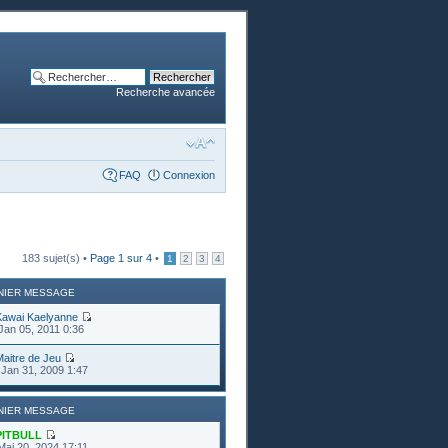
Recherche avancée
FAQ
Connexion
183 sujet(s) •
Page
1
sur
4
•
1
2
3
4
NIER MESSAGE
Kawai Kaelyanne
Jan 05, 2011 0:36
aitre de Jeu
Jan 31, 2009 1:47
NIER MESSAGE
PITBULL
Mai 20, 2024 17:11