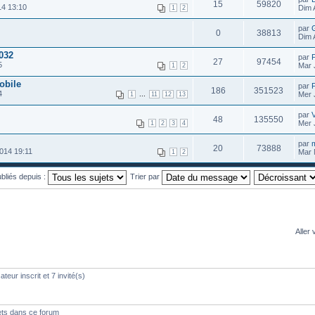
15
59820
14 13:10
Dim 
1
2
par
0
38813
Dim 
032
par
27
97454
5
Mar 
1
2
obile
par
186
351523
4
...
Mer 
1
11
12
13
par
V
48
135550
Mer 
1
2
3
4
par
m
20
73888
014 19:11
Mar 
1
2
ubliés depuis :
Trier par
Aller 
teur inscrit et 7 invité(s)
ets dans ce forum