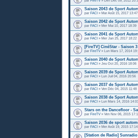
par
FireTV
» Dim Déc 09, 2012 20:
Saison 2043 de Sport Auto
par
FACI
» Mar Août 15, 2017 13:47
Saison 2042 de Sport Auto
par
FACI
» Mer Mai 10, 2017 18:39
Saison 2041 de Sport Auto
par
FACI
» Mer Jan 25, 2017 18:22
[FireTV] CinéStar - Saison 3
par
FireTV
» Lun Mars 17, 2014 19
Saison 2040 de Sport Auto
par
FACI
» Jeu Oct 20, 2016 18:06
Saison 2039 de Sport Auto
par
FACI
» Lun Juil 04, 2016 20:56
Saison 2037 de Sport Auto
par
FACI
» Ven Déc 04, 2015 11:48
Saison 2038 de Sport Auto
par
FACI
» Lun Mars 14, 2016 14:0
Stars on the Dancefloor - S
par
FireTV
» Ven Nov 06, 2015 17:
Saison 2036 de sport autom
par
FACI
» Mer Août 19, 2015 17:14
[Station de Radio] Sunradio