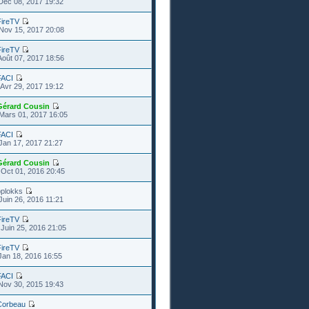
Déc 08, 2017 19:32
FireTV
Nov 15, 2017 20:08
FireTV
Août 07, 2017 18:56
FACI
Avr 29, 2017 19:12
Gérard Cousin
Mars 01, 2017 16:05
FACI
Jan 17, 2017 21:27
Gérard Cousin
Oct 01, 2016 20:45
pplokks
Juin 26, 2016 11:21
FireTV
Juin 25, 2016 21:05
FireTV
Jan 18, 2016 16:55
FACI
Nov 30, 2015 19:43
Corbeau