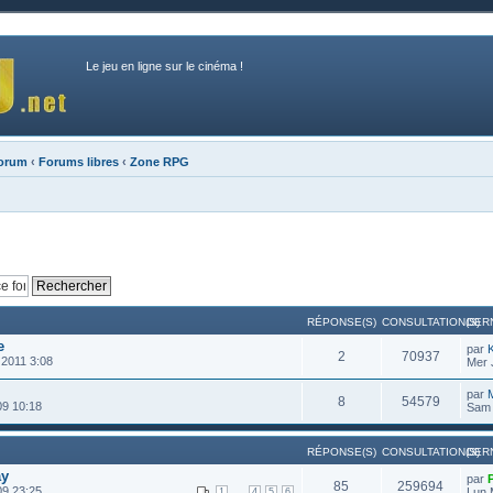
Le jeu en ligne sur le cinéma !
forum
‹
Forums libres
‹
Zone RPG
RÉPONSE(S)
CONSULTATION(S)
DER
e
par
2
70937
 2011 3:08
Mer 
par
M
8
54579
09 10:18
Sam 
RÉPONSE(S)
CONSULTATION(S)
DER
ay
par
85
259694
09 23:25
...
Lun 
1
4
5
6