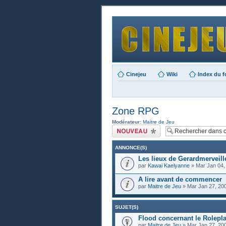
Cinejeu
Wiki
Index du 
Zone RPG
Modérateur:
Maitre de Jeu
Publier un nouveau
sujet
ANNONCE(S)
Les lieux de Gerardmerveill
par
Kawai Kaelyanne
» Mar Jan 04,
A lire avant de commencer
par
Maitre de Jeu
» Mar Jan 27, 20
SUJET(S)
Flood concernant le Rolepl
par
Maitre de Jeu
» Mar Jan 27, 20