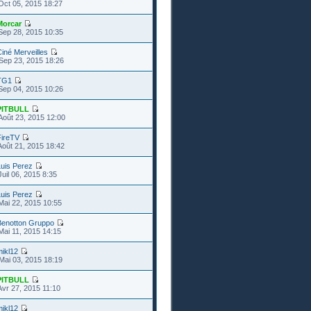
Oct 05, 2015 18:27
Morcar
Sep 28, 2015 10:35
iné Merveilles
Sep 23, 2015 18:26
TG1
Sep 04, 2015 10:26
PITBULL
Août 23, 2015 12:00
FireTV
Août 21, 2015 18:42
uis Perez
uil 06, 2015 8:35
uis Perez
Mai 22, 2015 10:55
Benotton Gruppo
Mai 11, 2015 14:15
ikl12
Mai 03, 2015 18:19
PITBULL
Avr 27, 2015 11:10
ikl12