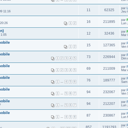
par
11
62325
09 11:16
Jeu 
par
16
211895
 20:26
Lun 
1
2
n)
par
12
32436
 1:05
Mar 
mobile
par
15
127365
Ven 
1
2
mobile
par
73
226944
Dim 
1
2
3
4
5
mobile
par
69
211009
Mar 
1
2
3
4
5
mobile
par
76
189777
...
Sam 
1
4
5
6
mobile
par
94
232067
...
Ven 
1
5
6
7
mobile
par
94
212207
7
...
Lun 
1
5
6
7
mobile
par
87
230867
...
Lun 
1
4
5
6
par
857
1191293