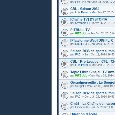
par
FireTV
» Mer Jan 28, 2015 17:2
CBL - Saison 2034
par
Luis Perez
» Mar Jan 27, 2015 
[Chaîne TV] DYSTOPIA
par
Dystopia
» Lun Avr 06, 2015 12
PITBULL TV
par
PITBULL
» Jeu Avr 02, 2015 0:
[Plateforme Web] DIGIFLIX
par
DIGIFLIX
» Jeu Mars 06, 2014 
Saison 2033 de sport autom
par
FACI
» Sam Oct 11, 2014 16:53
CBL - Pro League - CFL - C
par
Luis Perez
» Mer Jan 21, 2015 
Topic Libre Cinejeu TV Awa
par
PITBULL
» Ven Mars 14, 2014 
Gérardmerveille : Le Sergio
par
Sergiot
» Ven Sep 03, 2010 19:
Saison 2032 de sport autom
par
FACI
» Dim Juin 29, 2014 10:53
Ciné2 - La Chaîne qui rass
par
Ciné2
» Jeu Juil 05, 2012 14:06
Question d'école