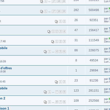
284
518195
2:58
...
Lun 
1
17
18
19
par
282
500498
5
...
Lun 
1
17
18
19
par
C
26
92351
8
Mer 
1
2
par
47
156417
Ven 
1
2
3
4
par
31
111549
17:48
Dim 
1
2
3
obile
par
86
226075
...
Ven 
1
4
5
6
par
L
8
49534
16:09
Lun J
d'offres
par
L
1
29694
18:08
Ven 
par
23
91236
16:45
Lun 
1
2
obile
par
m
123
281151
...
Dim 
1
7
8
9
on 2
par
109
252568
...
Lun 
1
6
7
8
ison 1
par
m