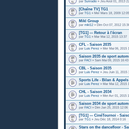
par
Sunradio
» Jeu Août 01, 2013 2
[Chaîne TV] TG1
par
TG1
» Mer Mars 18, 2009 12:0
Mikl Group
par
mikl12
» Dim Oct 07, 2012 15:3
[TG1] --- Retour à l'écran
par
TG1
» Mar Mai 12, 2015 13:37
CFL - Saison 2035
par
Luis Perez
» Mer Mai 06, 2015 
Saison 2035 de sport autom
par
FACI
» Sam Mai 09, 2015 16:43
CBL - Saison 2035
par
Luis Perez
» Jeu Juin 11, 2015 
Sports Life - Bilan & Appels 
par
Luis Perez
» Mar Mai 12, 2015 
CHL - Saison 2034
par
Luis Perez
» Mer Avr 01, 2015 
Saison 2034 de sport autom
par
FACI
» Dim Jan 25, 2015 12:06
[TG1] --- CinéTournoi - Sais
par
TG1
» Jeu Déc 18, 2014 0:16
Stars on the dancefloor - Sa