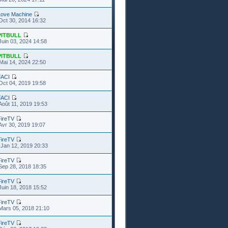
Love Machine
Oct 30, 2014 16:32
PITBULL
Juin 03, 2024 14:58
PITBULL
Mai 14, 2024 22:50
FACI
Oct 04, 2019 19:58
FACI
Août 11, 2019 19:53
FireTV
Avr 30, 2019 19:07
FireTV
Jan 12, 2019 20:33
FireTV
Sep 28, 2018 18:35
FireTV
Juin 18, 2018 15:52
FireTV
Mars 05, 2018 21:10
FireTV