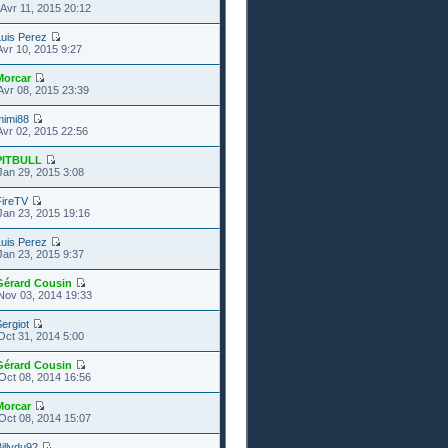
Avr 11, 2015 20:12
uis Perez
Avr 10, 2015 9:27
Morcar
Avr 08, 2015 23:39
mimi88
Avr 02, 2015 22:56
PITBULL
Jan 29, 2015 3:08
FireTV
Jan 23, 2015 19:16
uis Perez
Jan 23, 2015 9:37
Gérard Cousin
Nov 03, 2014 19:33
ergiot
Oct 31, 2014 5:00
Gérard Cousin
Oct 08, 2014 16:56
Morcar
Oct 08, 2014 15:07
illydu92