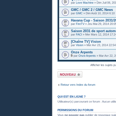
par
Love Machine
» Dim Juil 06, 20
GMC / GMC 2 / GMC News
par
GMC
» Dim Août 10, 2014 6:10
Havana Cup - Saison 2031/2
par
FireTV
» Jeu Mai 29, 2014 20:0
Saison 2031 de sport autom
par
FACI
» Mer Mars 12, 2014 17:2
[Chaîne TV] Vision
par
Vision
» Mer Avr 23, 2014 22:54
Onze Arpents
par
Onze Arpents
» Mar Avr 22, 2
Afficher les sujets p
Publier un nouveau
sujet
Retour vers Index du forum
QUI EST EN LIGNE ?
Utilisateur(s) parcourant ce forum : Aucun utilisa
PERMISSIONS DU FORUM
Vous
ne pouvez pas
publier de nouveaux suj