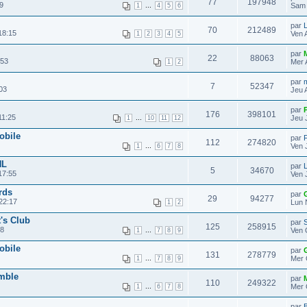
77
197948
9
...
Sam 
1
4
5
6
par
L
70
212489
18:15
Ven 
1
2
3
4
5
par
22
88063
:53
Mer 
1
2
par
7
52347
03
Jeu 
par
176
398101
11:25
...
Jeu 
1
10
11
12
obile
par
112
274820
...
Ven 
1
6
7
8
HL
par
L
5
34670
17:55
Ven 
rds
par
29
94277
22:17
Lun 
1
2
t's Club
par
S
125
258915
28
...
Ven 
1
7
8
9
obile
par
131
278779
...
Mer 
1
7
8
9
emble
par
110
249322
...
Mer 
1
6
7
8
par
B