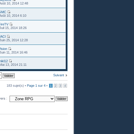
Août 10, 2014 12:48
GMC
Août 10, 2014 6:10
FireTV
Juil 15, 2014 18:26
FACI
Juin 25, 2014 12:28
ision
Juin 11, 2014 16:46
ikl12
Mai 13, 2014 21:11
Suivant
183 sujet(s) •
Page
1
sur
4
•
1
2
3
4
vers :