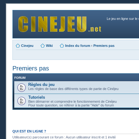
Le jeu en ligne sur le
Cinejeu
Wiki
Index du forum
‹
Premiers pas
Premiers pas
FORUM
Règles du jeu
Les règles de base des différents types de partie de Cinéjeu
Tutoriels
Bien démarrer et comprendre le fonctionnement de Cinéjeu
Pour toute question, se référer à la partie "Aide" du forum
QUI EST EN LIGNE ?
Utilisateur(s) parcourant ce forum : Aucun utilisateur inscrit et 1 invité