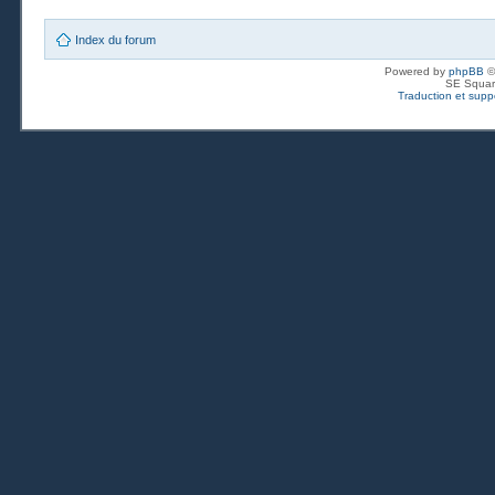
Index du forum
Powered by
phpBB
©
SE Squar
Traduction et suppo