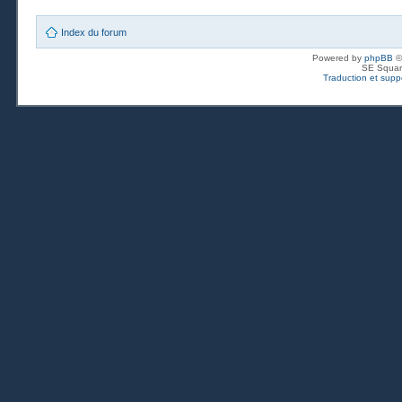
Index du forum
Powered by
phpBB
©
SE Squar
Traduction et suppo