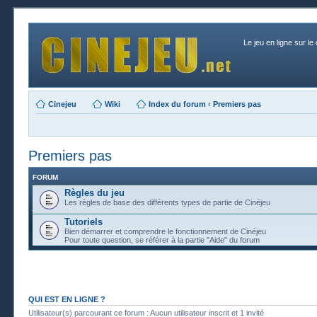
Le jeu en ligne sur le
Cinejeu
Wiki
Index du forum
‹
Premiers pas
Premiers pas
FORUM
Règles du jeu
Les règles de base des différents types de partie de Cinéjeu
Tutoriels
Bien démarrer et comprendre le fonctionnement de Cinéjeu
Pour toute question, se référer à la partie "Aide" du forum
QUI EST EN LIGNE ?
Utilisateur(s) parcourant ce forum : Aucun utilisateur inscrit et 1 invité