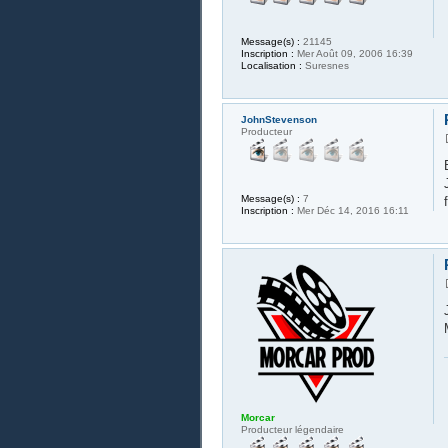
Message(s) :
21145
Inscription :
Mer Août 09, 2006 16:39
Localisation :
Suresnes
JohnStevenson
Producteur
Message(s) :
7
Inscription :
Mer Déc 14, 2016 16:11
Morcar
Producteur légendaire