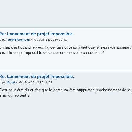
Re: Lancement de projet impossible.
par
JohnStevenson
» Jeu Juin 18, 2020 20:41
En fait c'est quand je veux lancer un nouveau projet que le message apparaît: 
pas. Du coup, impossible de lancer une nouvelle production :/
Re: Lancement de projet impossible.
par
Erbaf
» Mar Juin 23, 2020 16:09
C'est peut-être dû au fait que la partie va être supprimée prochainement de la p
films qui sortent ?