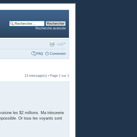
Recherche avancée
FAQ
Connexion
13 message(s) • Page
1
sur
1
oisine les $2 millions. Ma trésorerie
impossible. Or tous les voyants sont