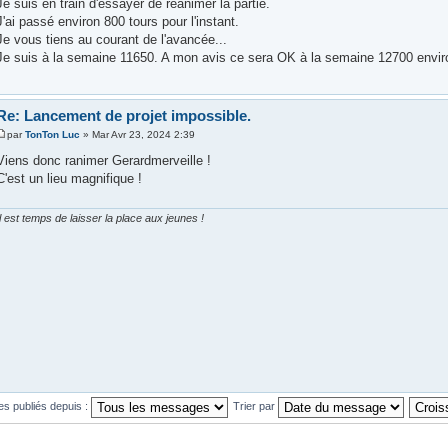
Je suis en train d'essayer de réanimer la partie.
J'ai passé environ 800 tours pour l'instant.
Je vous tiens au courant de l'avancée...
Je suis à la semaine 11650. A mon avis ce sera OK à la semaine 12700 enviro
Re: Lancement de projet impossible.
par
TonTon Luc
» Mar Avr 23, 2024 2:39
Viens donc ranimer Gerardmerveille !
C'est un lieu magnifique !
Il est temps de laisser la place aux jeunes !
es publiés depuis :
Trier par