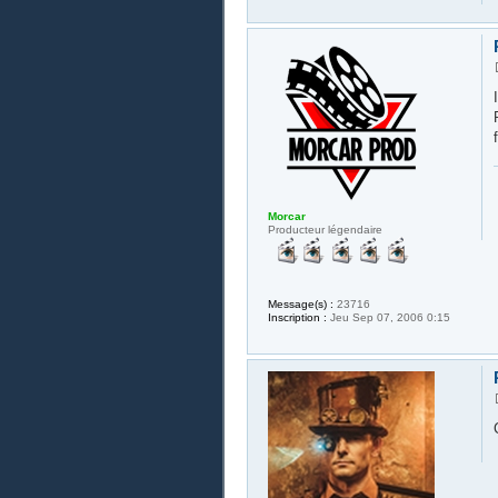
Morcar
Producteur légendaire
Message(s) :
23716
Inscription :
Jeu Sep 07, 2006 0:15