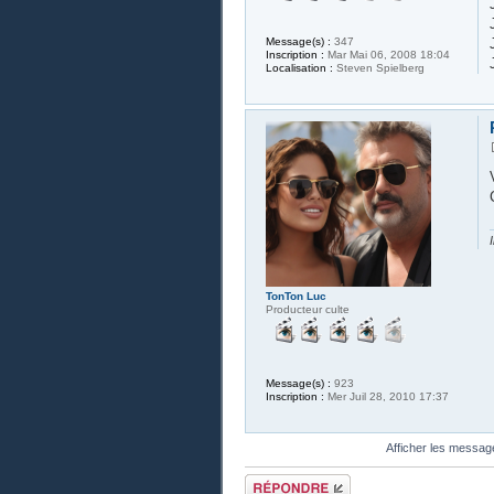
Message(s) :
347
Inscription :
Mar Mai 06, 2008 18:04
Localisation :
Steven Spielberg
TonTon Luc
Producteur culte
Message(s) :
923
Inscription :
Mer Juil 28, 2010 17:37
Afficher les messag
Publier une
réponse