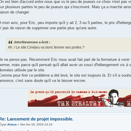
On est bien d'accord entre nous que vu le peu de joueurs ce choix n'est pas vraim
sur plusieurs parties le peu de joueurs qui s'inscrivent. Mais ça a marché ain
raison de changer.
A mon avis, pour Eric, peu importe qu'il y ait 2, 3 ou 5 parties, le prix d'hébe
n' pas de raison de supprimer une partie plus qu'une autre.
JohnStevenson a écrit :
Ah :/ Le site Cinéjeu va donc fermer ses portes ?
Je ne pense pas. Récemment Eric nous avait fait part de la fermeture à venir du
fermer, mais parce qu'il pensait qu'il allait avoir un souci d'hébergement vis à 
données utilisée par le site.
Comme pour finir ce problème a été levé, le site est toujours là. Et s'il a souha
annonce, c'est sans doute qu'il va le laisser encore.
Re: Lancement de projet impossible.
par
Artasa
» Ven Avr 19, 2024 14:10