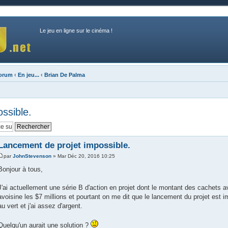
Le jeu en ligne sur le cinéma !
forum
‹
En jeu...
‹
Brian De Palma
ssible.
Lancement de projet impossible.
par
JohnStevenson
» Mar Déc 20, 2016 10:25
Bonjour à tous,
J'ai actuellement une série B d'action en projet dont le montant des cachets av
avoisine les $7 millions et pourtant on me dit que le lancement du projet est 
au vert et j'ai assez d'argent.
Quelqu'un aurait une solution ?