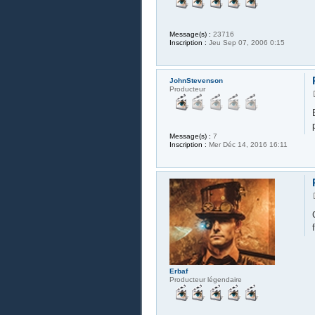
Message(s) :
23716
Inscription :
Jeu Sep 07, 2006 0:15
JohnStevenson
Producteur
Message(s) :
7
Inscription :
Mer Déc 14, 2016 16:11
Erbaf
Producteur légendaire