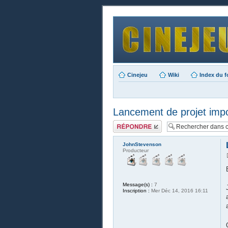
Cinejeu
Wiki
Index du 
Lancement de projet impo
Publier une
réponse
JohnStevenson
Producteur
Message(s) :
7
Inscription :
Mer Déc 14, 2016 16:11