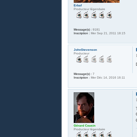
Erbaf
Producteur légendaire
Message(s) :
9181
Inscription :
Mer Sep 21, 2011 18:15
JohnStevenson
Producteur
Message(s) :
7
Inscription :
Mer Déc 14, 2016 16:11
Gérard Cousin
Producteur légendaire