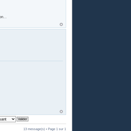
n...
13 message(s) • Page
1
sur
1