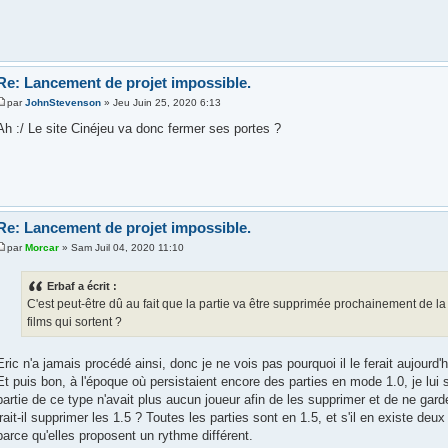
Re: Lancement de projet impossible.
par
JohnStevenson
» Jeu Juin 25, 2020 6:13
Ah :/ Le site Cinéjeu va donc fermer ses portes ?
Re: Lancement de projet impossible.
par
Morcar
» Sam Juil 04, 2020 11:10
Erbaf a écrit :
C'est peut-être dû au fait que la partie va être supprimée prochainement de la p
films qui sortent ?
Eric n'a jamais procédé ainsi, donc je ne vois pas pourquoi il le ferait aujourd'h
Et puis bon, à l'époque où persistaient encore des parties en mode 1.0, je lui
partie de ce type n'avait plus aucun joueur afin de les supprimer et de ne gard
irait-il supprimer les 1.5 ? Toutes les parties sont en 1.5, et s'il en existe de
parce qu'elles proposent un rythme différent.