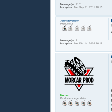
Message(s) :
9181
Inscription :
Mer Sep 21, 2011 18:15
JohnStevenson
Producteur
Message(s) :
7
Inscription :
Mer Déc 14, 2016 16:11
Morcar
Producteur légendaire