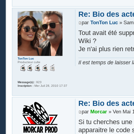
Re: Bio des act
par
TonTon Luc
» Sam 
Tout avait été suppr
Wiki ?
Je n'ai plus rien ret
TonTon Luc
Il est temps de laisser 
Producteur culte
Message(s) :
923
Inscription :
Mer Juil 28, 2010 17:37
Re: Bio des act
par
Morcar
» Ven Mai 1
Si tu cherches une 
apparaitre le code s