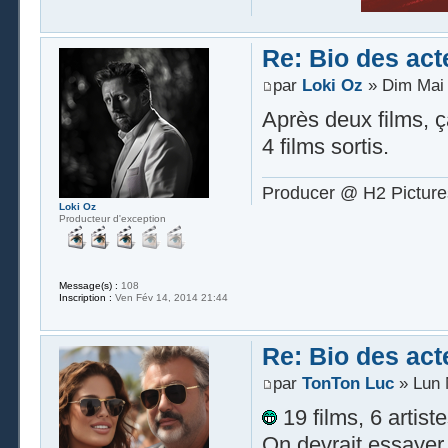
Re: Bio des act
par
Loki Oz
» Dim Mai 
Après deux films, ça
4 films sortis.
Producer @ H2 Picture
Loki Oz
Producteur d'exception
Message(s) :
108
Inscription :
Ven Fév 14, 2014 21:44
Re: Bio des act
par
TonTon Luc
» Lun 
19 films, 6 artiste
On devrait essayer 