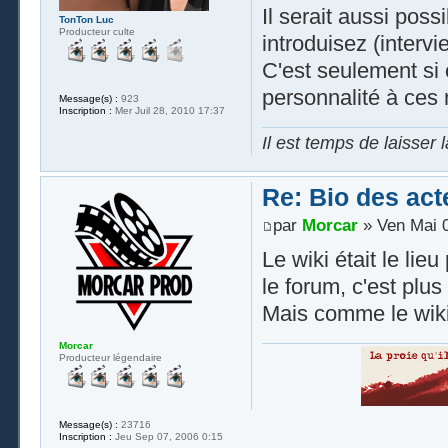
Il serait aussi poss
TonTon Luc
Producteur culte
introduisez (intervi
C'est seulement si 
personnalité à ces
Message(s) :
923
Inscription :
Mer Juil 28, 2010 17:37
Il est temps de laisser 
Re: Bio des act
par
Morcar
» Ven Mai 0
Le wiki était le lie
le forum, c'est plus
Mais comme le wiki
Morcar
Producteur légendaire
Message(s) :
23716
Inscription :
Jeu Sep 07, 2006 0:15