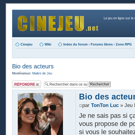
Le jeu en ligne sur le
Cinejeu
Wiki
Index du forum
‹
Forums libres
‹
Zone RPG
Bio des acteurs
Modérateur:
Maitre de Jeu
Publier une
réponse
Bio des acteu
par
TonTon Luc
» Jeu 
Je ne sais pas si ça 
vous propose de pos
si vous le souhaite