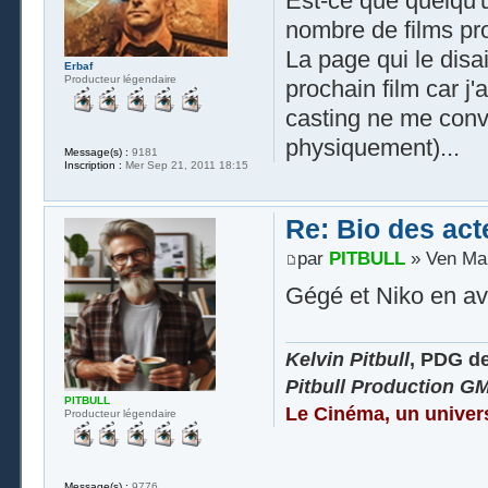
Est-ce que quelqu'u
nombre de films pro
La page qui le disa
Erbaf
Producteur légendaire
prochain film car j'
casting ne me conv
physiquement)...
Message(s) :
9181
Inscription :
Mer Sep 21, 2011 18:15
Re: Bio des act
par
PITBULL
» Ven Mai
Gégé et Niko en ava
Kelvin Pitbull
, PDG d
Pitbull Production G
PITBULL
Le Cinéma, un univer
Producteur légendaire
Message(s) :
9776