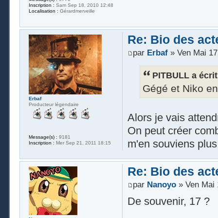
Inscription :
Sam Sep 18, 2010 12:48
Localisation :
Gérardmerveille
Re: Bio des act
par
Erbaf
» Ven Mai 17
PITBULL a écrit
Gégé et Niko en 
Erbaf
Producteur légendaire
Alors je vais atten
On peut créer combi
Message(s) :
9181
m'en souviens plus
Inscription :
Mer Sep 21, 2011 18:15
Re: Bio des act
par
Nanoyo
» Ven Mai 
De souvenir, 17 ?