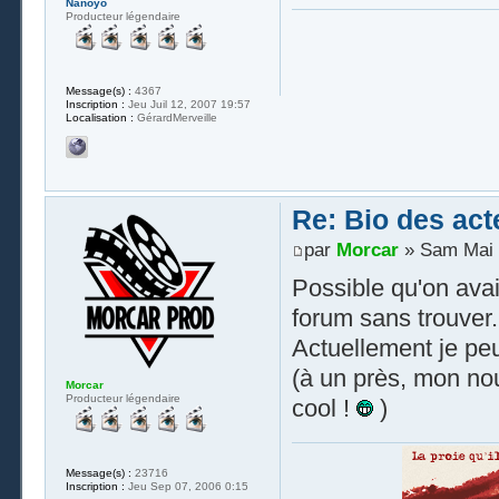
Nanoyo
Producteur légendaire
Message(s) :
4367
Inscription :
Jeu Juil 12, 2007 19:57
Localisation :
GérardMerveille
Re: Bio des act
par
Morcar
» Sam Mai 
Possible qu'on avait
forum sans trouver
Actuellement je peu
(à un près, mon nou
Morcar
Producteur légendaire
cool !
)
Message(s) :
23716
Inscription :
Jeu Sep 07, 2006 0:15