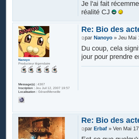
Je l'ai fait récemme
réalité CJ
Re: Bio des act
par
Nanoyo
» Jeu Mai 
Du coup, cela signi
jour pour prendre e
Nanoyo
Producteur légendaire
Message(s) :
4367
Inscription :
Jeu Juil 12, 2007 19:57
Localisation :
GérardMerveille
Re: Bio des act
par
Erbaf
» Ven Mai 17