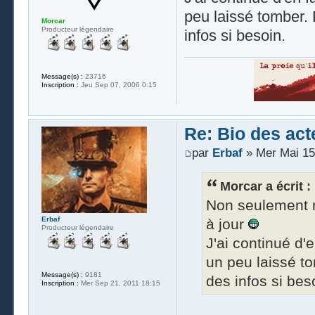
peu laissé tomber. 
Morcar
Producteur légendaire
infos si besoin.
Message(s) :
23716
Inscription :
Jeu Sep 07, 2006 0:15
Re: Bio des act
par
Erbaf
» Mer Mai 15
Morcar a écrit :
Non seulement r
Erbaf
à jour
Producteur légendaire
J'ai continué d'
un peu laissé to
Message(s) :
9181
des infos si bes
Inscription :
Mer Sep 21, 2011 18:15