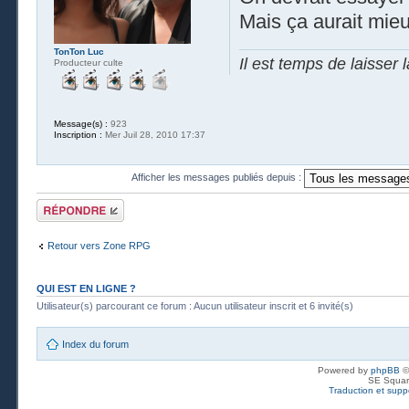
Mais ça aurait mieu
TonTon Luc
Il est temps de laisser 
Producteur culte
Message(s) :
923
Inscription :
Mer Juil 28, 2010 17:37
Afficher les messages publiés depuis :
Publier une
réponse
Retour vers Zone RPG
QUI EST EN LIGNE ?
Utilisateur(s) parcourant ce forum : Aucun utilisateur inscrit et 6 invité(s)
Index du forum
Powered by
phpBB
©
SE Squar
Traduction et suppo