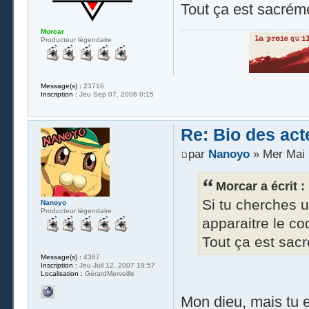
Tout ça est sacré
Morcar
Producteur légendaire
Message(s) :
23716
Inscription :
Jeu Sep 07, 2006 0:15
Re: Bio des act
par
Nanoyo
» Mer Mai 
Morcar a écrit :
Si tu cherches u
Nanoyo
Producteur légendaire
apparaitre le cod
Tout ça est sa
Message(s) :
4367
Inscription :
Jeu Juil 12, 2007 19:57
Localisation :
GérardMerveille
Mon dieu, mais tu e