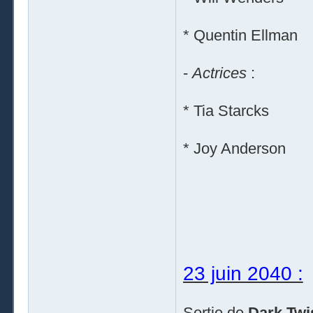
* Quentin Ellman
-
Actrices
:
* Tia Starcks
* Joy Anderson
23 juin 2040 :
Sortie de
Dark Twi