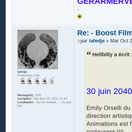
GERARMERVE
-
Re: - Boost Fil
par
lafedje
» Mar Oct 1
Hellbilly a écrit 
lafedje
Producteur culte
30 juin 204
Message(s) :
520
Inscription :
Dim Sep 25, 2011 21:44
Localisation :
Sur la croisette..... ou pas
loin
Emily Orselli du
direction artis
Animations est h
restaurant !!!!