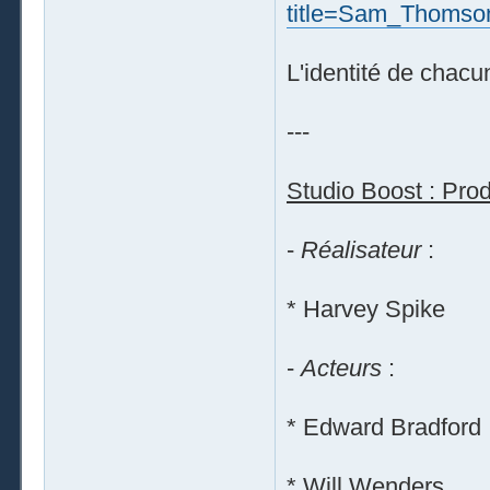
title=Sam_Thomso
L'identité de chac
---
Studio Boost : Prod
-
Réalisateur
:
* Harvey Spike
-
Acteurs
:
* Edward Bradford 
* Will Wenders