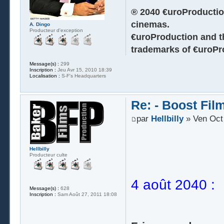
® 2040 €uroProduction
cinemas.
A. Dingo
Producteur d'exception
€uroProduction and th
trademarks of €uroPro
Message(s) :
299
Inscription :
Jeu Avr 15, 2010 18:39
Localisation :
S-F's Headquarters
Re: - Boost Fil
par
Hellbilly
» Ven Oct 
Hellbilly
Producteur culte
4 août 2040 :
Message(s) :
628
Inscription :
Sam Août 27, 2011 18:08