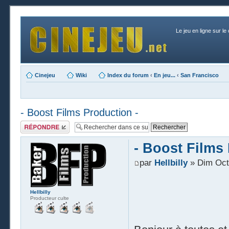
Le jeu en ligne sur le
Cinejeu
Wiki
Index du forum
‹
En jeu...
‹
San Francisco
- Boost Films Production -
Publier une
réponse
- Boost Films
par
Hellbilly
» Dim Oct 
Hellbilly
Producteur culte