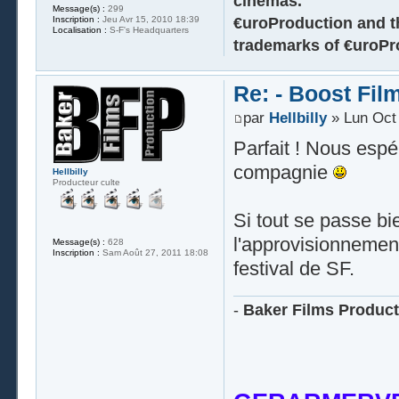
cinemas.
Message(s) :
299
€uroProduction and th
Inscription :
Jeu Avr 15, 2010 18:39
Localisation :
S-F's Headquarters
trademarks of €uroPro
Re: - Boost Fil
par
Hellbilly
» Lun Oct 
Parfait ! Nous esp
compagnie
Hellbilly
Producteur culte
Si tout se passe bie
l'approvisionnement
Message(s) :
628
Inscription :
Sam Août 27, 2011 18:08
festival de SF.
-
Baker Films Product