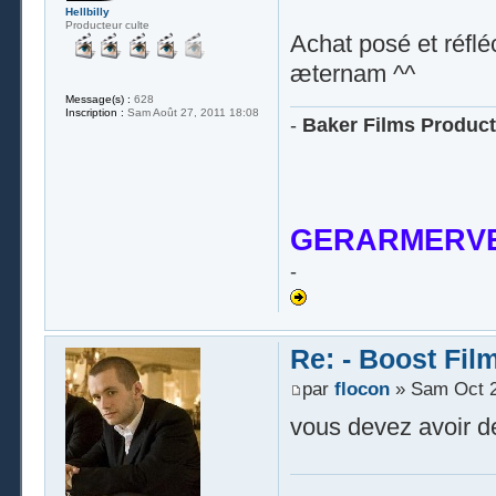
Hellbilly
Producteur culte
Achat posé et réflé
æternam ^^
Message(s) :
628
Inscription :
Sam Août 27, 2011 18:08
-
Baker Films Product
GERARMERVE
-
Re: - Boost Fil
par
flocon
» Sam Oct 2
vous devez avoir d