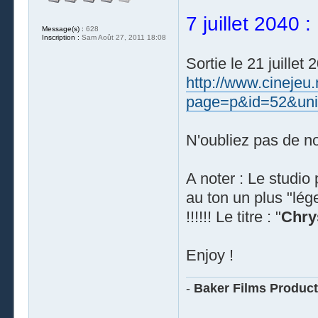
7 juillet 2040 :
Message(s) :
628
Inscription :
Sam Août 27, 2011 18:08
Sortie le 21 juillet 
http://www.cinejeu
page=p&id=52&uni
N'oubliez pas de n
A noter : Le studio
au ton un plus "lég
!!!!!! Le titre : "
Chry
Enjoy !
-
Baker Films Product