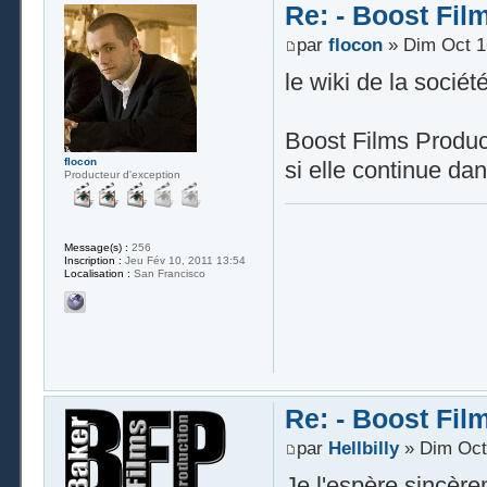
Re: - Boost Fil
par
flocon
» Dim Oct 1
le wiki de la sociét
Boost Films Produc
flocon
si elle continue da
Producteur d'exception
Message(s) :
256
Inscription :
Jeu Fév 10, 2011 13:54
Localisation :
San Francisco
Re: - Boost Fil
par
Hellbilly
» Dim Oct 
Je l'espère sincèr