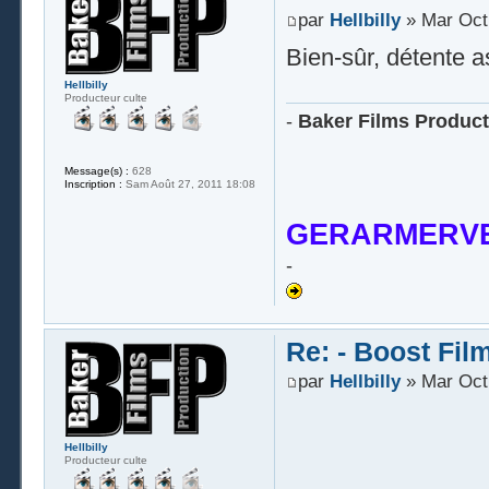
par
Hellbilly
» Mar Oct 
Bien-sûr, détente 
Hellbilly
Producteur culte
-
Baker Films Product
Message(s) :
628
Inscription :
Sam Août 27, 2011 18:08
GERARMERVE
-
Re: - Boost Fil
par
Hellbilly
» Mar Oct 
Hellbilly
Producteur culte