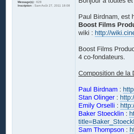
Bonjour à toutes et
Message(s) :
628
Inscription :
Sam Août 27, 2011 18:08
Paul Birdnam, est h
Boost Films Prod
wiki :
http://wiki.c
Boost Films Product
4 co-fondateurs.
Composition de la 
Paul Birdnam
:
htt
Stan Olinger
:
http:
Emily Orselli
:
http:
Baker Stoecklin
:
h
title=Baker_Stoeckl
Sam Thompson
:
h