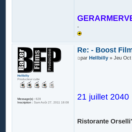
GERARMERVE
-
Re: - Boost Fil
par
Hellbilly
» Jeu Oct 
Hellbilly
Producteur culte
21 juillet 2040 
Message(s) :
628
Inscription :
Sam Août 27, 2011 18:08
Ristorante Orselli