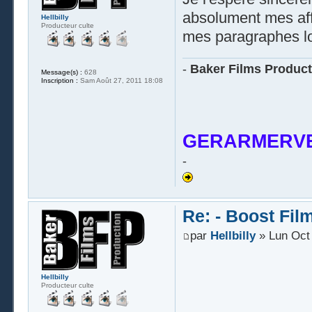
absolument mes affi
Hellbilly
Producteur culte
mes paragraphes lo
-
Baker Films Product
Message(s) :
628
Inscription :
Sam Août 27, 2011 18:08
GERARMERVE
-
Re: - Boost Fil
par
Hellbilly
» Lun Oct 
Hellbilly
Producteur culte