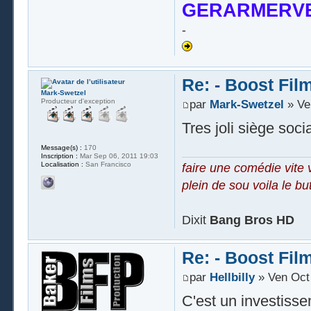
GERARMERVE
-
Re: - Boost Fil
Mark-Swetzel
Producteur d'exception
par
Mark-Swetzel
» Ve
Tres joli siège soc
Message(s) :
170
Inscription :
Mar Sep 06, 2011 19:03
Localisation :
San Francisco
faire une comédie vite 
plein de sou voila le bu
Dixit
Bang Bros HD
Re: - Boost Fil
par
Hellbilly
» Ven Oct 
C'est un investisse