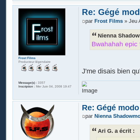
Re: Gégé mod
par
Frost Films
» Jeu 
Nienna Shadowm
Bwahahah epic fa
Frost Films
Producteur légendaire
J'me disais bien qu'i
Message(s) :
3357
Inscription :
Mer Juin 04, 2008 19:47
Re: Gégé modo
par
Nienna Shadowm
Ari G. a écrit :