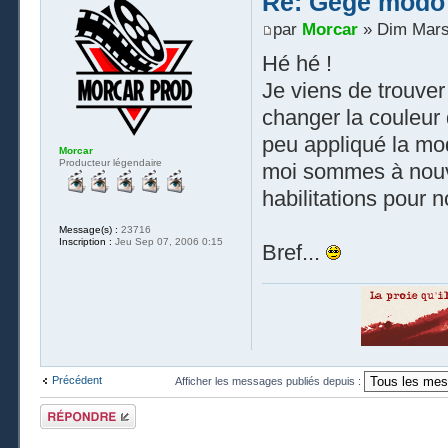
Re: Gégé modo
par
Morcar
» Dim Mars
Hé hé !
Je viens de trouver
changer la couleur
peu appliqué la mod
Morcar
Producteur légendaire
moi sommes à nouvea
habilitations pour 
Message(s) :
23716
Inscription :
Jeu Sep 07, 2006 0:15
Bref...
Précédent
Afficher les messages publiés depuis :
Publier une
réponse