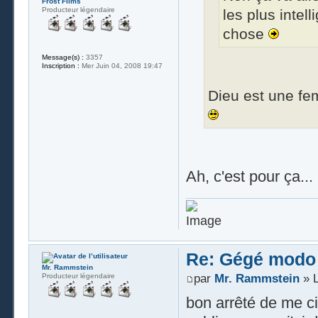
Frost Films
Producteur légendaire
les plus intell
chose
Message(s) :
3357
Inscription :
Mer Juin 04, 2008 19:47
Dieu est une fe
Ah, c'est pour ça...
Re: Gégé modo
Mr. Rammstein
Producteur légendaire
par
Mr. Rammstein
» L
bon arrêté de me c