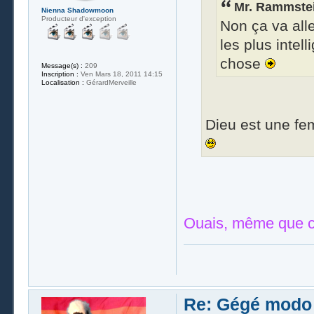
Mr. Rammstein
Nienna Shadowmoon
Producteur d'exception
Non ça va alle
les plus intell
chose
Message(s) :
209
Inscription :
Ven Mars 18, 2011 14:15
Localisation :
GérardMerveille
Dieu est une fe
Ouais, même que c'e
Re: Gégé modo