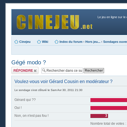
Le jeu en ligne sur le
Cinejeu
Wiki
Index du forum
‹
Hors jeu...
‹
Sondages ouver
Gégé modo ?
Publier une
réponse
Voulez-vous voir Gérard Cousin en modérateur ?
Le sondage s’est clôturé le Sam Avr 30, 2011 21:30
Gérard qui ??
Oui !
Non, on n'est pas fou !
3
Nombre t