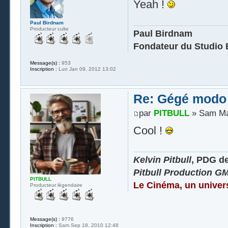
Yeah !
Paul Birdnam
Producteur culte
Paul Birdnam
Fondateur du Studio 
Message(s) :
953
Inscription :
Lun Jan 09, 2012 13:02
Re: Gégé modo
par
PITBULL
» Sam Mar
Cool !
Kelvin Pitbull
, PDG d
Pitbull Production G
PITBULL
Le Cinéma, un univer
Producteur légendaire
Message(s) :
9776
Inscription :
Sam Sep 18, 2010 12:48