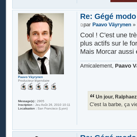
Re: Gégé modo
par
Paavo Väyrynen
» 
Cool ! C'est une tr
plus actifs sur le f
Mais Morcar aussi 
Amicalement,
Paavo V
Paavo Väyrynen
Producteur légendaire
Un jour, Ralphaez 
Message(s) :
2905
C'est la barbe, ça vi
Inscription :
Jeu Août 26, 2010 10:11
Localisation :
San Francisco (Lyon)