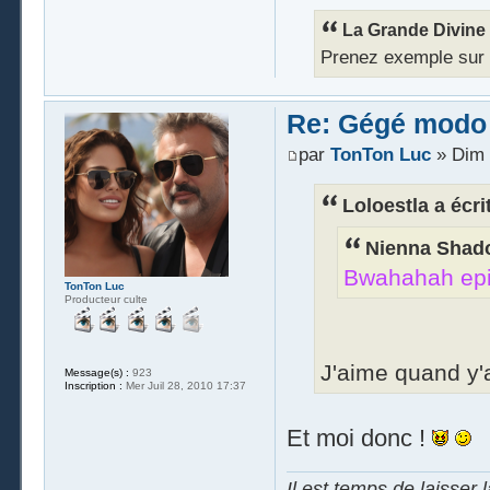
La Grande Divine a
Prenez exemple sur Ra
Re: Gégé modo
par
TonTon Luc
» Dim 
Loloestla a écrit
Nienna Shado
Bwahahah epic
TonTon Luc
Producteur culte
J'aime quand y'
Message(s) :
923
Inscription :
Mer Juil 28, 2010 17:37
Et moi donc !
Il est temps de laisser 