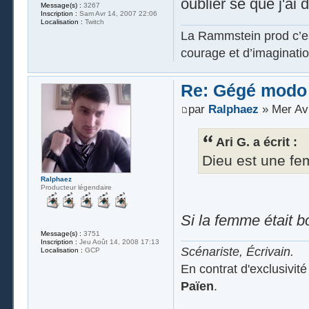
oublier se que j'ai d
Message(s) :
3267
Inscription :
Sam Avr 14, 2007 22:06
Localisation :
Twitch
La Rammstein prod c’es
courage et d’imaginatio
Re: Gégé modo
par
Ralphaez
» Mer Avr
Ari G. a écrit :
Dieu est une fe
Ralphaez
Producteur légendaire
Si la femme était b
Message(s) :
3751
Inscription :
Jeu Août 14, 2008 17:13
Scénariste, Écrivain.
Localisation :
GCP
En contrat d'exclusivit
Païen
.