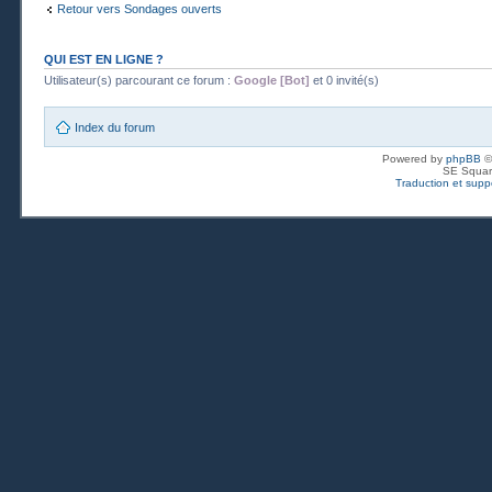
Retour vers Sondages ouverts
QUI EST EN LIGNE ?
Utilisateur(s) parcourant ce forum :
Google [Bot]
et 0 invité(s)
Index du forum
Powered by
phpBB
©
SE Squar
Traduction et suppo