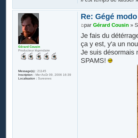
Re: Gégé modo
par
Gérard Cousin
» S
Je fais du détérrage
ça y est, y'a un nou
Gérard Cousin
Je suis désormais 
Producteur légendaire
SPAMS!
Message(s) :
21145
Inscription :
Mer Août 09, 2006 16:39
Localisation :
Suresnes