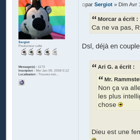
par
Sergiot
» Dim Avr 1
Morcar a écrit :
Ca ne va pas, R
Sergiot
Dsl, déjà en couple.
Producteur culte
Ari G. a écrit :
Message(s) :
1173
Inscription :
Mer Jan 09, 2008 0:12
Localisation :
Trouvez-moi...
Mr. Rammstein
Non ça va alle
les plus intell
chose
Dieu est une fe