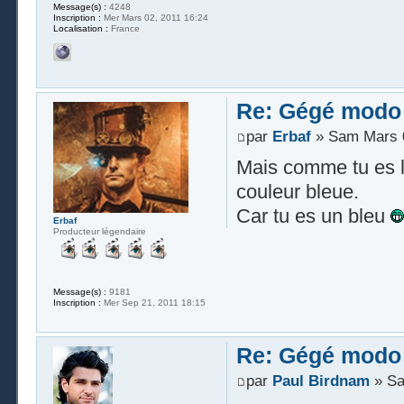
Message(s) :
4248
Inscription :
Mer Mars 02, 2011 16:24
Localisation :
France
Re: Gégé modo
par
Erbaf
» Sam Mars 0
Mais comme tu es l
couleur bleue.
Car tu es un bleu
Erbaf
Producteur légendaire
Message(s) :
9181
Inscription :
Mer Sep 21, 2011 18:15
Re: Gégé modo
par
Paul Birdnam
» Sa