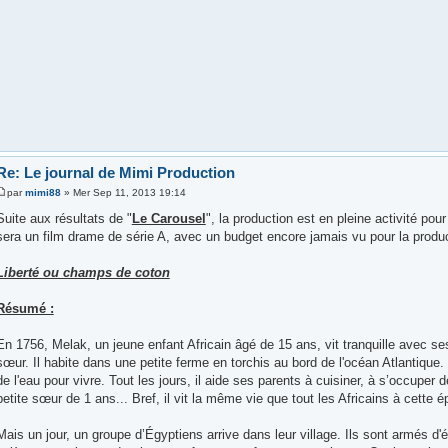
Re: Le journal de Mimi Production
par
mimi88
» Mer Sep 11, 2013 19:14
Suite aux résultats de "
Le Carousel
", la production est en pleine activité pou
sera un film drame de série A, avec un budget encore jamais vu pour la produc
Liberté ou champs de coton
Résumé :
En 1756, Melak, un jeune enfant Africain âgé de 15 ans, vit tranquille avec ses
sœur. Il habite dans une petite ferme en torchis au bord de l'océan Atlantique. 
de l'eau pour vivre. Tout les jours, il aide ses parents à cuisiner, à s’occuper 
petite sœur de 1 ans... Bref, il vit la même vie que tout les Africains à cette 
Mais un jour, un groupe d’Égyptiens arrive dans leur village. Ils sont armés d'é