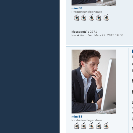
mimi88
Producteur légendaire
Message(s) :
2671
Inscription :
Ven Mars 22, 2013 19:00
mimi88
Producteur légendaire