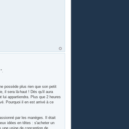
".
l ne possède plus rien que son petit
 il sera là-haut ! Dès qu'il aura
out lui appartiendra. Plus que 2 heures
vé. Pourquoi il en est arrivé à ce
assionné par les manèges. Il était
eux idées en têtes : s'acheter un
ans une usine de conception de