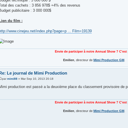
Budget technique : 3 000 000 $
Total des cachets : 3 856 978$ +4% des revenus
Budget publicitaire : 3 000 000$
Lien du film :
http://www.cinejeu.net/index.php?page=p ... Film=19139
Envie de participer à notre Annual Show ? C'est
Emilien
, directeur de
Mimi Production GM
.
Re: Le journal de Mimi Production
par
mimi88
» Mar Sep 10, 2013 20:18
Mimi production est passé a la deuxième place du classement provisoire de 
Envie de participer à notre Annual Show ? C'est
Emilien
, directeur de
Mimi Production GM
.