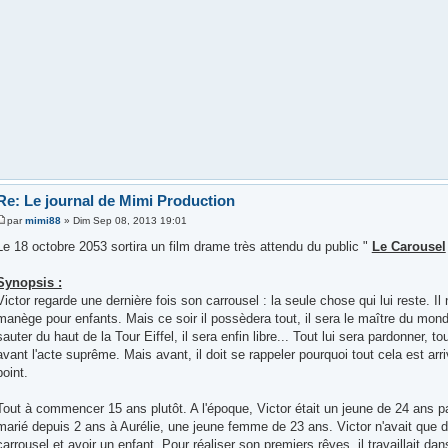
Re: Le journal de Mimi Production
par
mimi88
» Dim Sep 08, 2013 19:01
Le 18 octobre 2053 sortira un film drame très attendu du public "
Le Carousel
Synopsis :
Victor regarde une dernière fois son carrousel : la seule chose qui lui reste. I
manège pour enfants. Mais ce soir il possèdera tout, il sera le maître du monde,
sauter du haut de la Tour Eiffel, il sera enfin libre... Tout lui sera pardonner, t
avant l'acte suprême. Mais avant, il doit se rappeler pourquoi tout cela est arri
point.
Tout à commencer 15 ans plutôt. A l'époque, Victor était un jeune de 24 ans p
marié depuis 2 ans à Aurélie, une jeune femme de 23 ans. Victor n'avait que d
carrousel et avoir un enfant. Pour réaliser son premiers rêves, il travaillait d