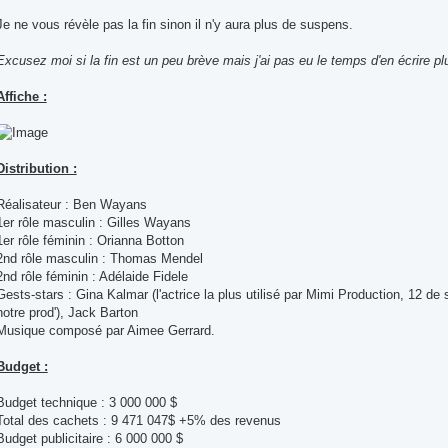
Je ne vous révèle pas la fin sinon il n'y aura plus de suspens.
Excusez moi si la fin est un peu brève mais j'ai pas eu le temps d'en écrire pl
Affiche :
Distribution :
Réalisateur : Ben Wayans
1er rôle masculin : Gilles Wayans
1er rôle féminin : Orianna Botton
2nd rôle masculin : Thomas Mendel
2nd rôle féminin : Adélaide Fidele
Gests-stars : Gina Kalmar (l'actrice la plus utilisé par Mimi Production, 12 de 
notre prod'), Jack Barton
Musique composé par Aimee Gerrard.
Budget :
Budget technique : 3 000 000 $
Total des cachets : 9 471 047$ +5% des revenus
Budget publicitaire : 6 000 000 $