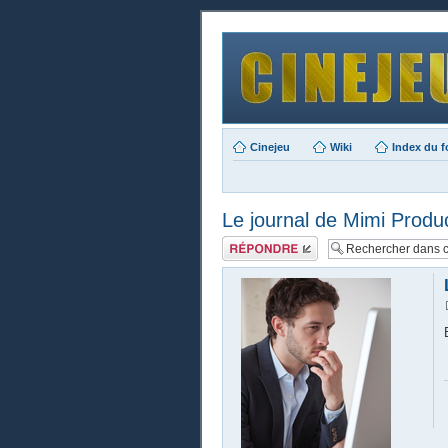
Cinejeu
Wiki
Index du 
Le journal de Mimi Produ
Publier une
réponse