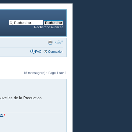
Recherche avancée
FAQ
Connexion
15 message(s) • Page
1
sur
1
uvelles de la Production.
ici
!