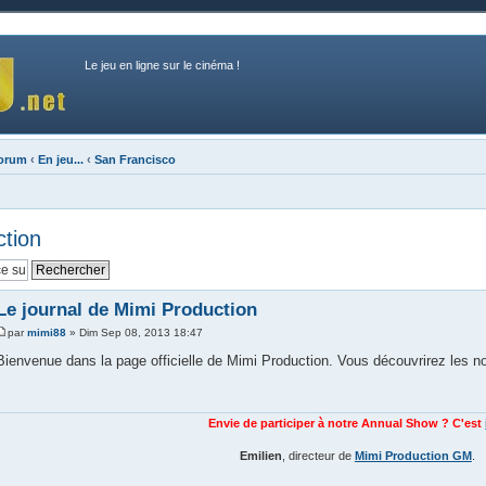
Le jeu en ligne sur le cinéma !
forum
‹
En jeu...
‹
San Francisco
ction
Le journal de Mimi Production
par
mimi88
» Dim Sep 08, 2013 18:47
Bienvenue dans la page officielle de Mimi Production. Vous découvrirez les no
Envie de participer à notre Annual Show ? C'est
Emilien
, directeur de
Mimi Production GM
.