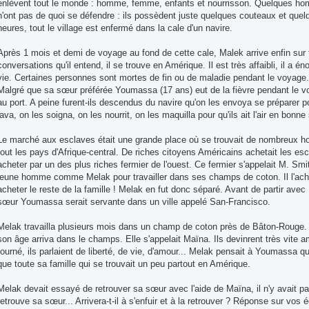
enlèvent tout le monde : homme, femme, enfants et nourrisson. Quelques hom
n'ont pas de quoi se défendre : ils possèdent juste quelques couteaux et quelq
heures, tout le village est enfermé dans la cale d'un navire.
Après 1 mois et demi de voyage au fond de cette cale, Malek arrive enfin sur t
conversations qu'il entend, il se trouve en Amérique. Il est très affaibli, il a
vie. Certaines personnes sont mortes de fin ou de maladie pendant le voyage.
Malgré que sa sœur préférée Youmassa (17 ans) eut de la fièvre pendant le voy
au port. A peine furent-ils descendus du navire qu'on les envoya se préparer 
lava, on les soigna, on les nourrit, on les maquilla pour qu'ils ait l'air en bonne
Le marché aux esclaves était une grande place où se trouvait de nombreux
tout les pays d'Afrique-central. De riches citoyens Américains achetait les esc
acheter par un des plus riches fermier de l'ouest. Ce fermier s'appelait M. Smith 
jeune homme comme Melak pour travailler dans ses champs de coton. Il l'ache
acheter le reste de la famille ! Melak en fut donc séparé. Avant de partir avec
sœur Youmassa serait servante dans un ville appelé San-Francisco.
Melak travailla plusieurs mois dans un champ de coton près de Bâton-Rouge. Pu
son âge arriva dans le champs. Elle s'appelait Maïna. Ils devinrent très vite a
tourné, ils parlaient de liberté, de vie, d'amour... Melak pensait à Youmassa q
que toute sa famille qui se trouvait un peu partout en Amérique.
Melak devait essayé de retrouver sa sœur avec l'aide de Maïna, il n'y avait pas 
retrouve sa sœur... Arrivera-t-il à s'enfuir et à la retrouver ? Réponse sur vos 