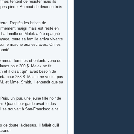
mes tentent de résister mais ils
ues pierre. Au bout de deux ou trois
erre. D'après les bribes de
 énormément maigri mais est resté en
 La famille de Malek a été épargné.
age, toute sa famille arriva vivante
pour le marché aux esclaves. On les
 santé.
 hommes, femmes et enfants venu de
laves pour 200 $. Melak se fit
et il disait qu'il avait besoin de
ta pour 258 $. Mais il ne voulut pas
 M. et Mme. Smith, il entendit que sa
is, un jour, une jeune fille noir de
mi. Quand leur garde avait le dos
ui se trouvait à San-Francisco ainsi
de doute là-dessus. Il fallait qu'il
écrans !