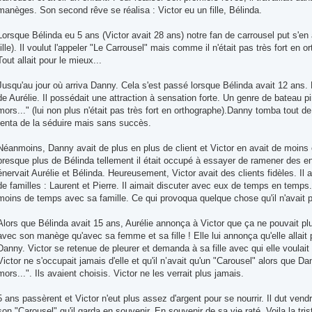
manèges. Son second rêve se réalisa : Victor eu un fille, Bélinda.
Lorsque Bélinda eu 5 ans (Victor avait 28 ans) notre fan de carrousel put s'en
fille). Il voulut l'appeler "Le Carrousel" mais comme il n'était pas très fort en o
Tout allait pour le mieux...
Jusqu'au jour où arriva Danny. Cela s'est passé lorsque Bélinda avait 12 ans. D
de Aurélie. Il possédait une attraction à sensation forte. Un genre de bateau pira
mors..." (lui non plus n'était pas très fort en orthographe).Danny tomba tout de
tenta de la séduire mais sans succès.
Néanmoins, Danny avait de plus en plus de client et Victor en avait de moins 
presque plus de Bélinda tellement il était occupé à essayer de ramener des 
énervait Aurélie et Bélinda. Heureusement, Victor avait des clients fidèles. Il 
de familles : Laurent et Pierre. Il aimait discuter avec eux de temps en temps
moins de temps avec sa famille. Ce qui provoqua quelque chose qu'il n'avait p
Alors que Bélinda avait 15 ans, Aurélie annonça à Victor que ça ne pouvait plu
avec son manège qu'avec sa femme et sa fille ! Elle lui annonça qu'elle allait 
Danny. Victor se retenue de pleurer et demanda à sa fille avec qui elle voulait 
Victor ne s'occupait jamais d'elle et qu'il n’avait qu'un "Carousel" alors que Da
mors...". Ils avaient choisis. Victor ne les verrait plus jamais.
5 ans passèrent et Victor n'eut plus assez d'argent pour se nourrir. Il dut vendr
son "Carousel" qu'il garda en souvenir. En souvenir de sa vie raté. Voila la trist