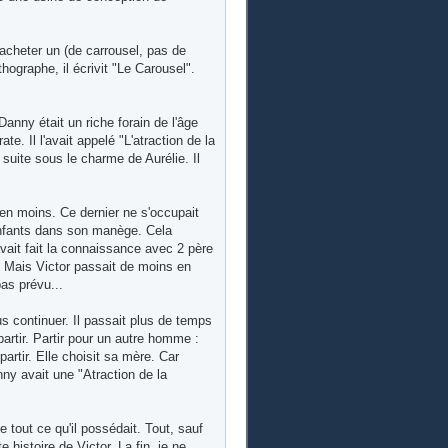
 acheter un (de carrousel, pas de
rthographe, il écrivit "Le Carousel".
anny était un riche forain de l'âge
te. Il l'avait appelé "L'atraction de la
 suite sous le charme de Aurélie. Il
en moins. Ce dernier ne s'occupait
enfants dans son manège. Cela
avait fait la connaissance avec 2 père
. Mais Victor passait de moins en
as prévu...
s continuer. Il passait plus de temps
partir. Partir pour un autre homme :
partir. Elle choisit sa mère. Car
nny avait une "Atraction de la
e tout ce qu'il possédait. Tout, sauf
e histoire de Victor. La fin, je ne