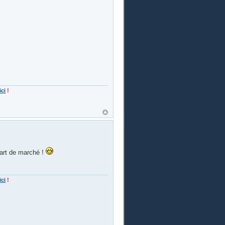
ici
!
part de marché !
ici
!