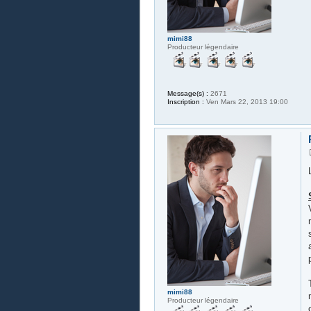
mimi88
Producteur légendaire
Message(s) :
2671
Inscription :
Ven Mars 22, 2013 19:00
mimi88
Producteur légendaire