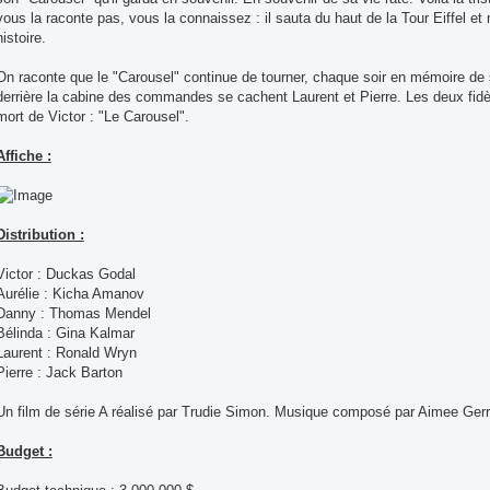
vous la raconte pas, vous la connaissez : il sauta du haut de la Tour Eiffel et m
histoire.
On raconte que le "Carousel" continue de tourner, chaque soir en mémoire de s
derrière la cabine des commandes se cachent Laurent et Pierre. Les deux fidè
mort de Victor : "Le Carousel".
Affiche :
Distribution :
Victor : Duckas Godal
Aurélie : Kicha Amanov
Danny : Thomas Mendel
Bélinda : Gina Kalmar
Laurent : Ronald Wryn
Pierre : Jack Barton
Un film de série A réalisé par Trudie Simon. Musique composé par Aimee Gerr
Budget :