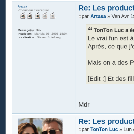
Re: Les produc
Artasa
Producteur d'exception
par
Artasa
» Ven Avr 1
TonTon Luc a éc
Message(s) :
347
Inscription :
Mar Mai 06, 2008 18:04
Le vrai fun est à
Localisation :
Steven Spielberg
Après, ce que j'en
Mais on a des P'
[Edit :] Et des fi
Mdr
Re: Les produc
par
TonTon Luc
» Lun 