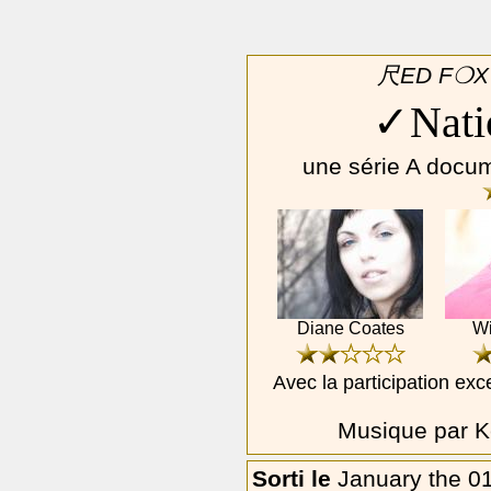
尺ED F❍X 
✓Nati
une série A docum
Diane Coates
Wi
Avec la participation ex
Musique par Ke
Sorti le
January the 0