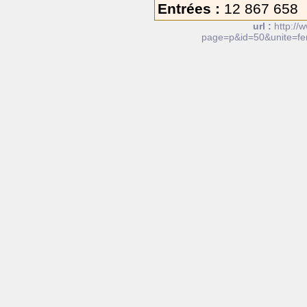
Entrées :
12 867 658
url :
http://
page=p&id=50&unite=fe