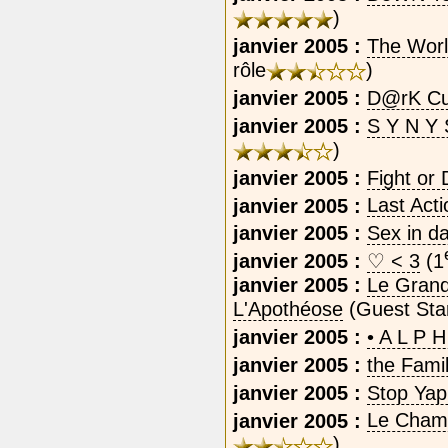
)
janvier 2005 :
The Worl
rôle
)
janvier 2005 :
D@rK Cu
janvier 2005 :
S Y N Y 
)
janvier 2005 :
Fight or 
janvier 2005 :
Last Act
janvier 2005 :
Sex in da
janvier 2005 :
♡‎ <‎ 3
(1
janvier 2005 :
Le Grand
L'Apothéose
(Guest Sta
janvier 2005 :
• A L P H
janvier 2005 :
the Fami
janvier 2005 :
Stop Yap
janvier 2005 :
Le Cham
)