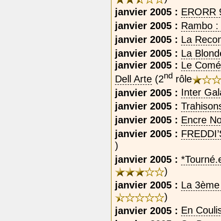
janvier 2005 :
ERORR 
janvier 2005 :
Rambo : 
janvier 2005 :
La Recon
janvier 2005 :
La Blond
janvier 2005 :
Le Comé
nd
Dell Arte
(2
rôle
janvier 2005 :
Inter Gal
janvier 2005 :
Trahison
janvier 2005 :
Encre No
janvier 2005 :
FREDDI’S
)
janvier 2005 :
*Tourné.e
)
janvier 2005 :
La 3ème
)
janvier 2005 :
En Couli