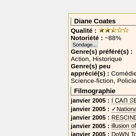
Diane Coates
Qualité :
Notoriété :
~88%
Sondage...
Genre(s) préféré(s) :
Action, Historique
Genre(s) peu
apprécié(s) :
Comédie
Science-fiction, Polici
Filmographie
janvier 2005 :
‎ا‎ ᏟᎪՈ
janvier 2005 :
✓Nationa
janvier 2005 :
RESCIN
janvier 2005 :
illusion o
janvier 2005 :
DoWN To