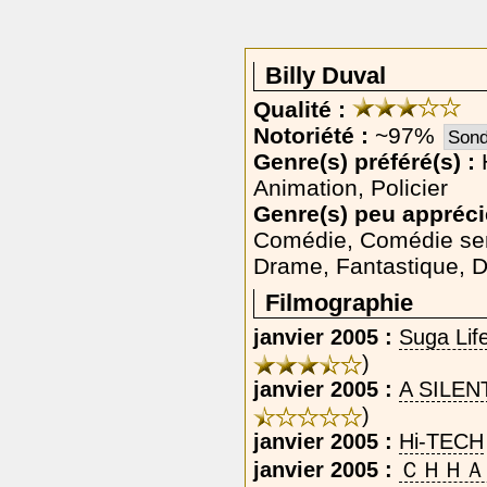
Billy Duval
Qualité :
Notoriété :
~97%
Sond
Genre(s) préféré(s) :
H
Animation, Policier
Genre(s) peu apprécié
Comédie, Comédie sen
Drame, Fantastique, 
Filmographie
janvier 2005 :
Suga Lif
)
janvier 2005 :
A SILEN
)
janvier 2005 :
Hi-TECH
janvier 2005 :
ＣＨＨＡ