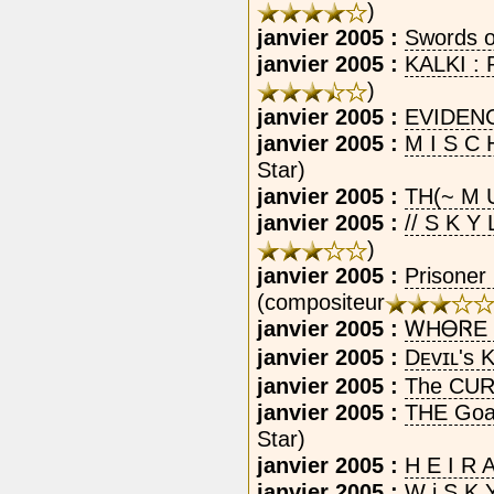
)
janvier 2005 :
Swords o
janvier 2005 :
KALKI : P
)
janvier 2005 :
EVIDEN
janvier 2005 :
M I S C 
Star)
janvier 2005 :
TH(~ M 
janvier 2005 :
// S K Y 
)
janvier 2005 :
Prisoner
(compositeur
janvier 2005 :
ᎳHᎾᏒE 
janvier 2005 :
Dᴇᴠɪʟ's 
janvier 2005 :
The CU
janvier 2005 :
THE GoaD
Star)
janvier 2005 :
H‎ E‎ I‎ R‎ 
janvier 2005 :
W i S K 