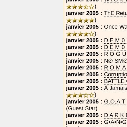
)
janvier 2005 :
ThE Retu
)
janvier 2005 :
Once Was
)
janvier 2005 :
D E M 0 
janvier 2005 :
D E M 0
janvier 2005 :
R‎ O‎ G‎ U
janvier 2005 :
N∅ SM∅
janvier 2005 :
R‎ O‎ M‎ A‎
janvier 2005 :
Corrupti
janvier 2005 :
BATTLE 
janvier 2005 :
À Jamais
)
janvier 2005 :
G.O.A.T 
(Guest Star)
janvier 2005 :
D A R K 
janvier 2005 :
G•A•N•G