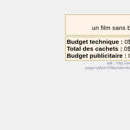
un film sans 
Budget technique :
0
Total des cachets :
0
Budget publicitaire :
url :
http://
page=p&id=53&unite=fe